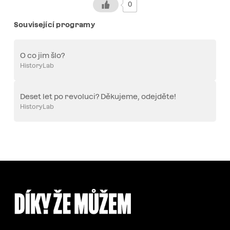
0
Související programy
O co jim šlo?
HistoryLab
Deset let po revoluci? Děkujeme, odejděte!
HistoryLab