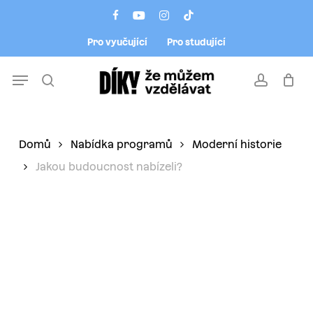
Skip
Menu
facebook
youtube
instagram
tiktok
to
Pro vyučující
Pro studující
main
content
Menu
search
account
Domů
Nabídka programů
Moderní historie
Jakou budoucnost nabízeli?