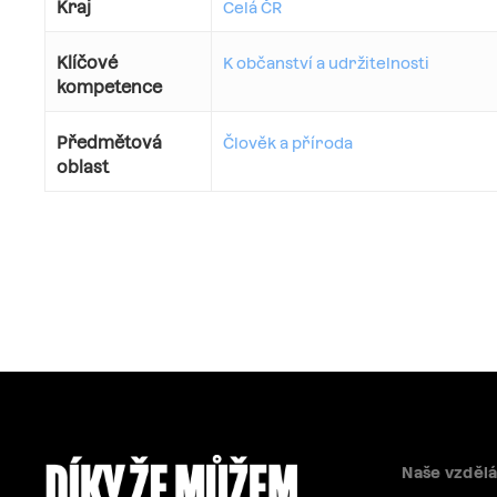
Kraj
Celá ČR
Klíčové
K občanství a udržitelnosti
kompetence
Předmětová
Člověk a příroda
oblast
Naše vzdělá