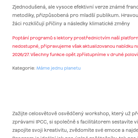
Zjednodušená, ale vysoce efektivní verze známé fra
metodiky, přizpůsobená pro mladší publikum. Hravo
žáci rozklíčují příčiny a následky klimatické změny
Poptání programů s lektory prostřednictvím naší platfor
nedostupné, připravujeme však aktualizovanou nabídku na
2026/27. Všechny funkce opět zpřístupníme v druhé polov
Kategorie:
Máme jednu planetu
Zažijte celosvětově osvědčený workshop, který už pře
zprávami IPCC, si společně s facilitátorem sestavíte 
zapojíte svoji kreativitu, zvědomíte své emoce a najde