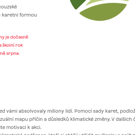
ncouzské
u karetní formou
my je dočasně
 školní rok
ině srpna.
d vámi absolvovaly miliony lidí. Pomocí sady karet, podlo
vizuální mapu příčin a důsledků klimatické změny. V dalších
te motivaci k akci.