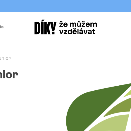
la
í
unior
nior