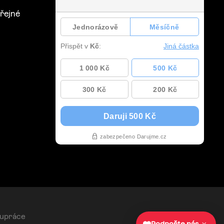
řejné
lupráce