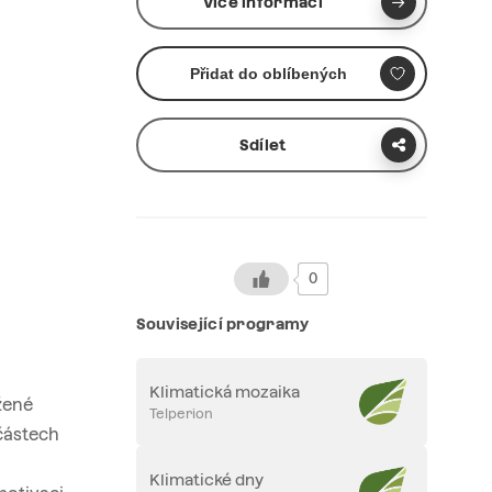
Více informací
Přidat do oblíbených
Sdílet
0
Související programy
Klimatická mozaika
žené
Telperion
 částech
Klimatické dny