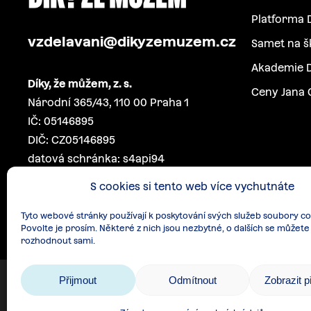
Platforma 
vzdelavani@dikyzemuzem.cz
Samet na š
Akademie D
Díky, že můžem, z. s.
Ceny Jana 
Národní 365/43, 110 00 Praha 1
IČ: 05146895
DIČ: CZ05146895
datová schránka: s4api94
S cookies si tento web více vychutnáte
Tyto webové stránky používají k poskytování svých služeb soubory co
Povolte je prosím. Některé z nich jsou nezbytné, o dalších se můžete
rozhodnout sami.
Přijmout
Odmítnout
Zobrazit 
Zásady