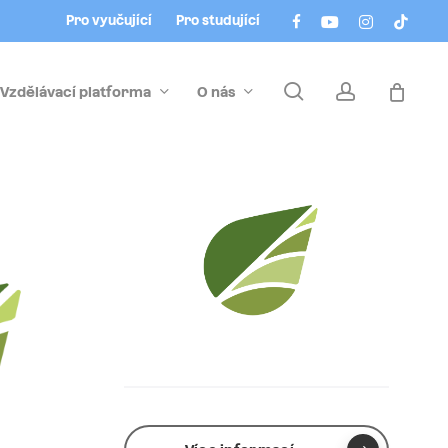
Menu
facebook
youtube
instagram
tiktok
Pro vyučující
Pro studující
search
account
Vzdělávací platforma
O nás