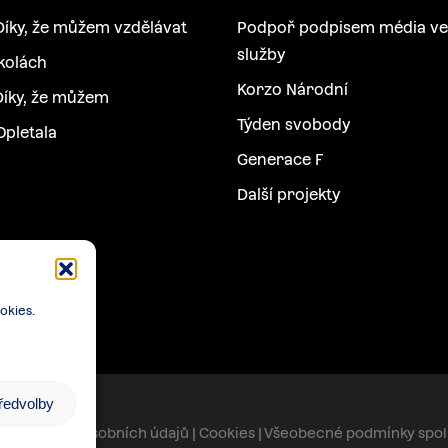
Díky, že můžem vzdělávat
Podpoř podpisem média ve
služby
kolách
Korzo Národní
íky, že můžem
Týden svobody
Opletala
Generace F
Další projekty
okies.
předvolby
 zpracování osobních údajů
|
Cookies
|
Všeobecné podmínky spo