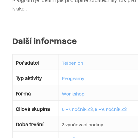
Program je ideální jak pro úplné začátečníky, tak pro k
k akci.
Další informace
Pořadatel
Telperion
Typ aktivity
Programy
Forma
Workshop
Cílová skupina
6.–7. ročník ZŠ
,
8.–9. ročník ZŠ
Doba trvání
3 vyučovací hodiny