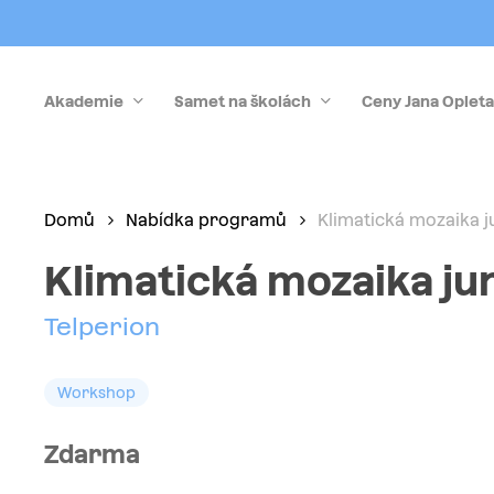
Skip
to
main
Akademie
Samet na školách
Ceny Jana Opleta
content
Stiskněte Enter pro vyhledávání nebo Esc pro zrušen
Domů
Nabídka programů
Klimatická mozaika j
Klimatická mozaika ju
Telperion
Workshop
Zdarma