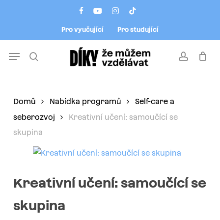
Skip
Menu
facebook
youtube
instagram
tiktok
to
Pro vyučující
Pro studující
main
content
Menu
search
account
Domů
Nabídka programů
Self-care a
seberozvoj
Kreativní učení: samoučící se
skupina
Kreativní učení: samoučící se
skupina