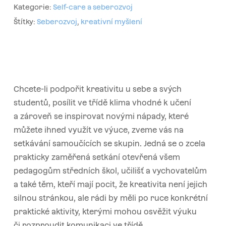
Kategorie:
Self-care a seberozvoj
Štítky:
Seberozvoj
,
kreativní myšlení
Chcete-li podpořit kreativitu u sebe a svých
studentů, posílit ve třídě klima vhodné k učení
a zároveň se inspirovat novými nápady, které
můžete ihned využít ve výuce, zveme vás na
setkávání samoučících se skupin. Jedná se o zcela
prakticky zaměřená setkání otevřená všem
pedagogům středních škol, učilišť a vychovatelům
a také těm, kteří mají pocit, že kreativita není jejich
silnou stránkou, ale rádi by měli po ruce konkrétní
praktické aktivity, kterými mohou osvěžit výuku
či rozproudit komunikaci ve třídě.