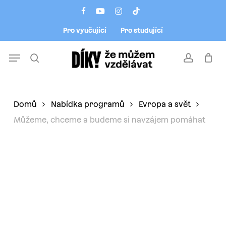
Skip
Menu
facebook
youtube
instagram
tiktok
to
Pro vyučující
Pro studující
main
content
Menu
search
account
Domů
Nabídka programů
Evropa a svět
Můžeme, chceme a budeme si navzájem pomáhat