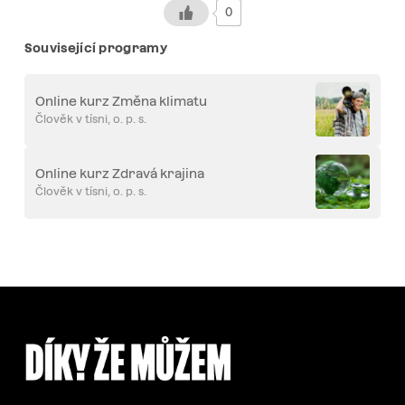
0
Související programy
Online kurz Změna klimatu
Člověk v tísni, o. p. s.
Online kurz Zdravá krajina
Člověk v tísni, o. p. s.