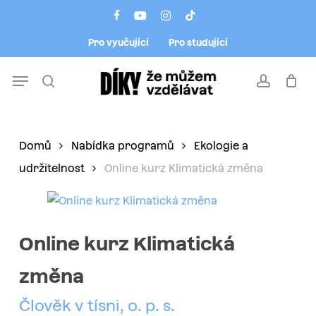
Skip
Menu
facebook
youtube
instagram
tiktok
to
Pro vyučující
Pro studující
main
content
Menu
search
account
Domů
Nabídka programů
Ekologie a
udržitelnost
Online kurz Klimatická změna
Online kurz Klimatická
změna
Člověk v tísni, o. p. s.