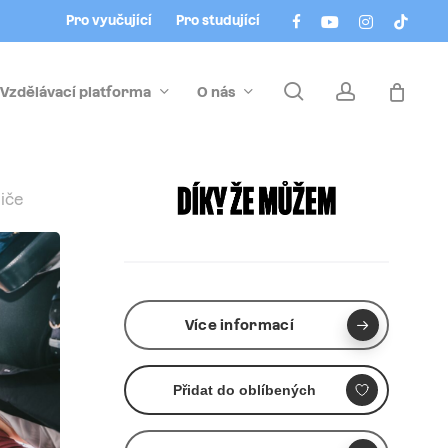
Menu
facebook
youtube
instagram
tiktok
Pro vyučující
Pro studující
search
account
Vzdělávací platforma
O nás
liče
Více informací
Přidat do oblíbených