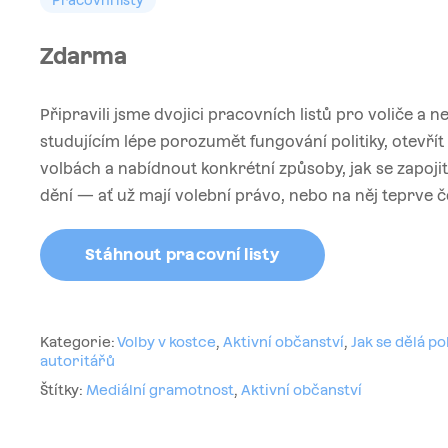
Pracovní listy
Zdarma
Připravili jsme dvojici pracovních listů pro voliče a n
studujícím lépe porozumět fungování politiky, otevřít 
volbách a nabídnout konkrétní způsoby, jak se zapoji
dění — ať už mají volební právo, nebo na něj teprve če
Stáhnout pracovní listy
Kategorie:
Volby v kostce
,
Aktivní občanství
,
Jak se dělá pol
autoritářů
Štítky:
Mediální gramotnost
,
Aktivní občanství