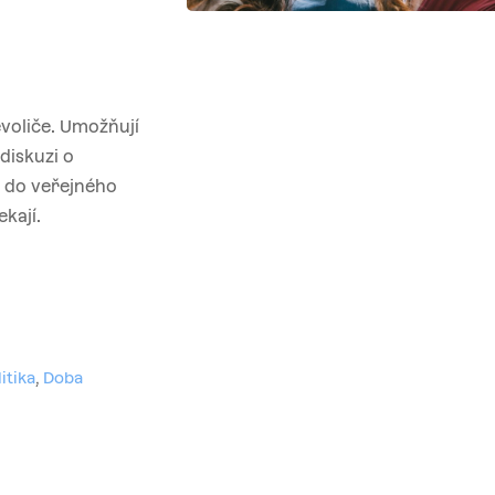
evoliče. Umožňují
diskuzi o
t do veřejného
kají.
itika
,
Doba