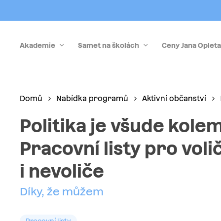
Skip
to
main
Akademie
Samet na školách
Ceny Jana Opleta
content
Stiskněte Enter pro vyhledávání nebo Esc pro zrušen
Domů
Nabídka programů
Aktivní občanství
Politika je všude kolem
Pracovní listy pro voli
i nevoliče
Díky, že můžem