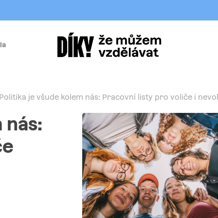
la
í
Politika je všude kolem nás: Pracovní listy pro voliče i nevo
 nás:
če