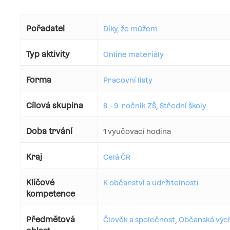
Pořadatel
Díky, že můžem
Typ aktivity
Online materiály
Forma
Pracovní listy
Cílová skupina
8.–9. ročník ZŠ
,
Střední školy
Doba trvání
1 vyučovací hodina
Kraj
Celá ČR
Klíčové
K občanství a udržitelnosti
kompetence
Předmětová
Člověk a společnost
,
Občanská výc