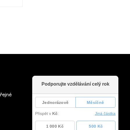
řejné