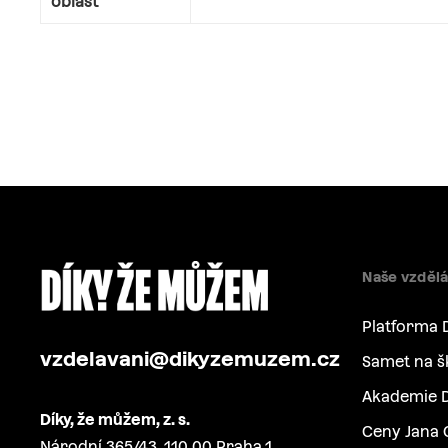
oblast
Naše vzdělá
Platforma 
vzdelavani@dikyzemuzem.cz
Samet na š
Akademie D
Díky, že můžem, z. s.
Ceny Jana 
Národní 365/43, 110 00 Praha 1