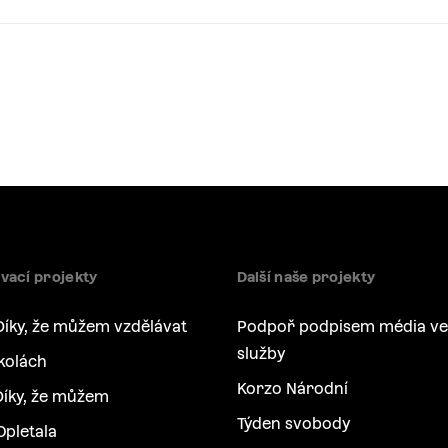
vací projekty
Další naše projekty
Díky, že můžem vzdělávat
Podpoř podpisem média ve
služby
kolách
Korzo Národní
íky, že můžem
Týden svobody
Opletala