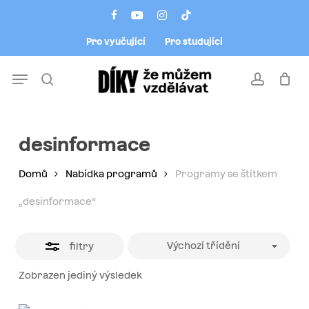
Skip
Menu
facebook
youtube
instagram
tiktok
to
Close
Pro vyučující
Pro studující
main
Filters
content
Menu
search
account
desinformace
Domů
Nabídka programů
Programy se štítkem
„desinformace“
Výchozí třídění
filtry
Zobrazen jediný výsledek