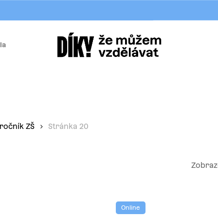
la
í
 ročník ZŠ
Stránka 20
Zobraze
Online