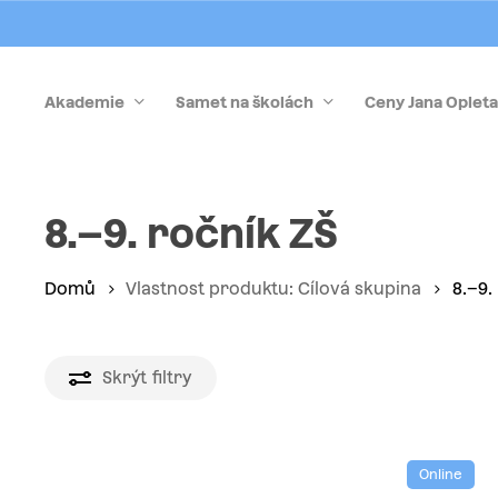
Skip
to
main
Akademie
Samet na školách
Ceny Jana Opleta
content
Stiskněte Enter pro vyhledávání nebo Esc pro zrušen
8.–9. ročník ZŠ
Domů
Vlastnost produktu: Cílová skupina
8.–9.
Skrýt
filtry
Online