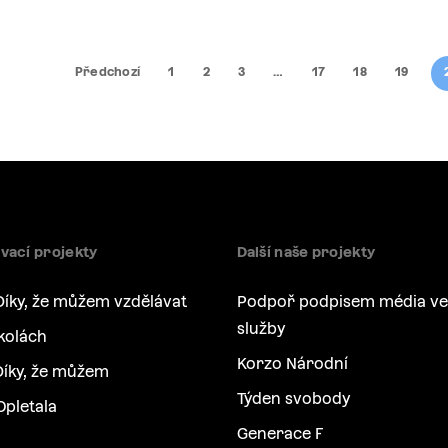
Předchozí
1
2
3
…
17
18
19
vací projekty
Další naše projekty
Díky, že můžem vzdělávat
Podpoř podpisem média ve
služby
kolách
Korzo Národní
íky, že můžem
Týden svobody
Opletala
Generace F