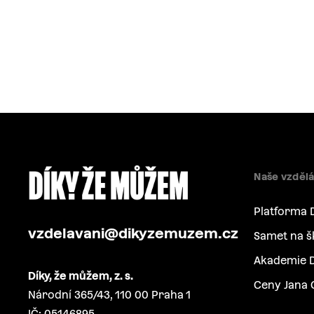
Naše vzdělá
Platforma 
vzdelavani@dikyzemuzem.cz
Samet na š
Akademie D
Díky, že můžem, z. s.
Ceny Jana 
Národní 365/43, 110 00 Praha 1
IČ: 05146895