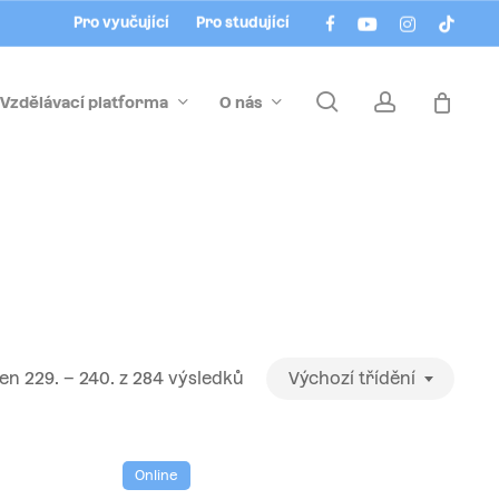
Menu
facebook
youtube
instagram
tiktok
Pro vyučující
Pro studující
search
account
Vzdělávací platforma
O nás
n 229. – 240. z 284 výsledků
Výchozí třídění
Online