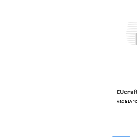
EUcraf
Rada Evr