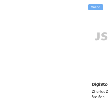
Online
DigiSto
Charles G
školách