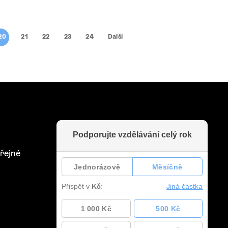
20
21
22
23
24
Další
řejné