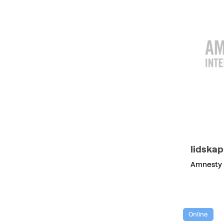
lidska
Amnesty 
Online