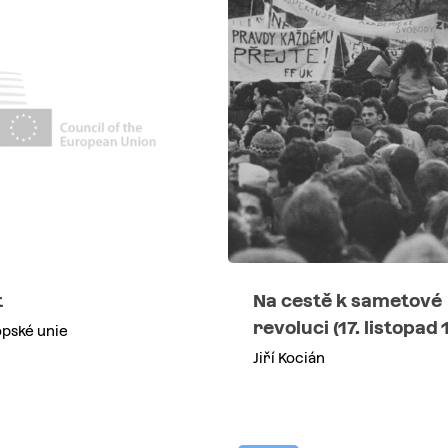
Na cestě k sametové
t
revoluci (17. listopad 
opské unie
Jiří Kocián