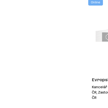
Online
Evrops
Kancelář
ČR, Zasto
ČR