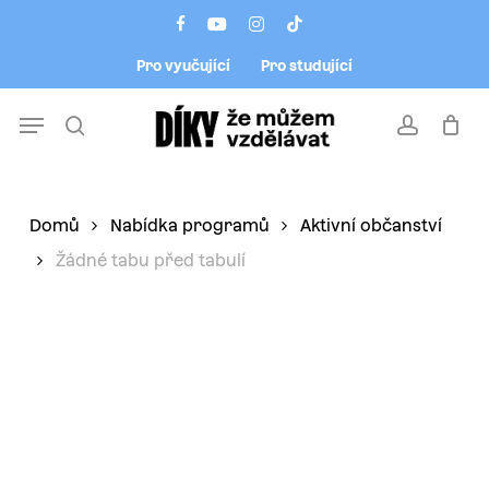
Skip
Menu
facebook
youtube
instagram
tiktok
to
Pro vyučující
Pro studující
main
content
Menu
search
account
Domů
Nabídka programů
Aktivní občanství
Žádné tabu před tabulí