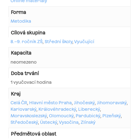
Online materiály
Forma
Metodika
Cílová skupina
8.–9. ročník ZŠ
,
Střední školy
,
Vyučující
Kapacita
neomezeno
Doba trvání
1 vyučovací hodina
Kraj
Celá ČR
,
Hlavní město Praha
,
Jihočeský
,
Jihomoravský
,
Karlovarský
,
Královéhradecký
,
Liberecký
,
Moravskoslezský
,
Olomoucký
,
Pardubický
,
Plzeňský
,
Středočeský
,
Ústecký
,
Vysočina
,
Zlínský
Předmětová oblast