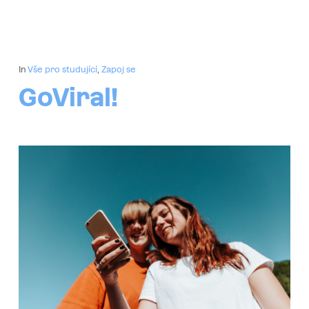
In
Vše pro studující
,
Zapoj se
GoViral!