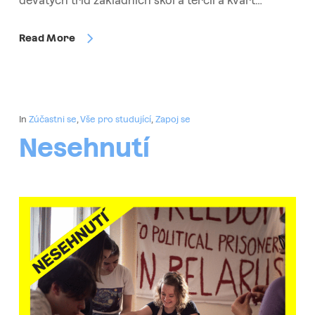
devátých tříd základních škol a tercií a kvart…
Read More
In
Zúčastni se
,
Vše pro studující
,
Zapoj se
Nesehnutí