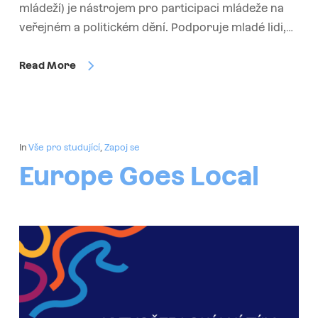
mládeží) je nástrojem pro participaci mládeže na
veřejném a politickém dění. Podporuje mladé lidi,…
Read More
In
Vše pro studující
,
Zapoj se
Europe Goes Local