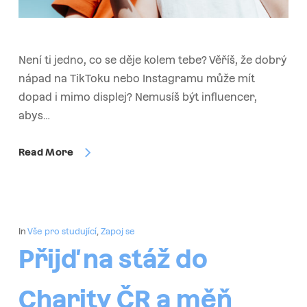
Není ti jedno, co se děje kolem tebe? Věříš, že dobrý
nápad na TikToku nebo Instagramu může mít
dopad i mimo displej? Nemusíš být influencer,
abys…
Read More
In
Vše pro studující
,
Zapoj se
Přijď na stáž do
Charity ČR a měň