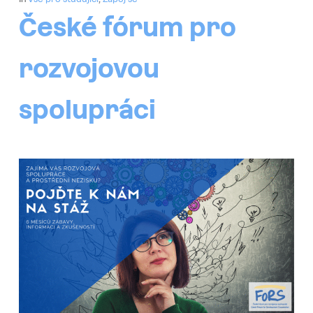
České fórum pro
rozvojovou
spolupráci