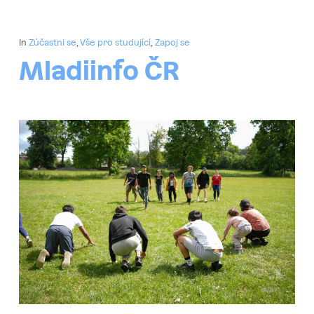
In
Zúčastni se
,
Vše pro studující
,
Zapoj se
Mladiinfo ČR