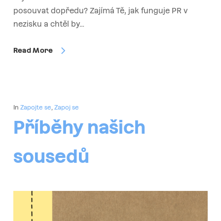
posouvat dopředu? Zajímá Tě, jak funguje PR v
nezisku a chtěl by…
Read More
In
Zapojte se
,
Zapoj se
Příběhy našich
sousedů