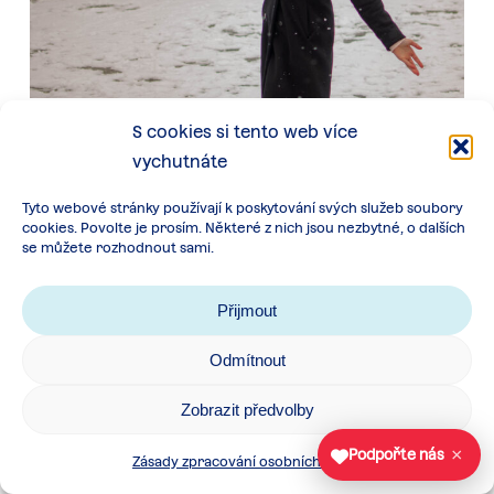
S cookies si tento web více
vychutnáte
Evropský parlament mládeže v ČR, z. s., (EPM v ČR)
je studentská, vzdělávací, politicky neutrální a
Tyto webové stránky používají k poskytování svých služeb soubory
nezisková organizace zaměřující se zejména…
cookies. Povolte je prosím. Některé z nich jsou nezbytné, o dalších
se můžete rozhodnout sami.
Read More
Přijmout
Odmítnout
Zobrazit předvolby
In
Vše pro studující
,
Zapoj se
Člověk v tísni
×
Podpořte nás
Zásady zpracování osobních údajů