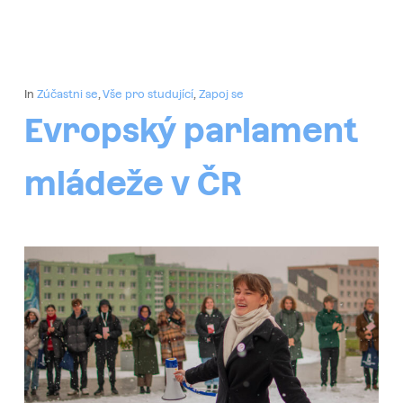
In
Zúčastni se
,
Vše pro studující
,
Zapoj se
Evropský parlament
mládeže v ČR