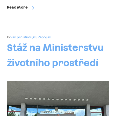
Read More
In
Vše pro studující
,
Zapoj se
Stáž na Ministerstvu
životního prostředí