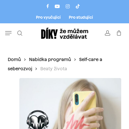
Skip
Menu
facebook
youtube
instagram
tiktok
to
Pro vyučující
Pro studující
main
content
Menu
search
account
Domů
Nabídka programů
Self-care a
seberozvoj
Beaty života