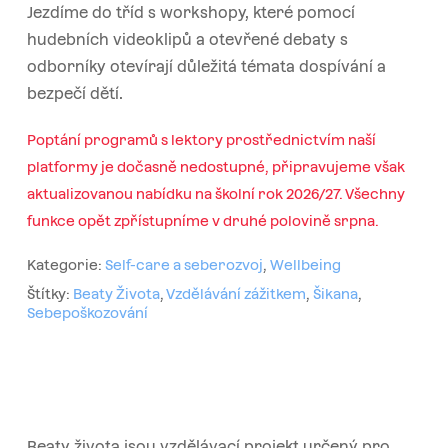
Jezdíme do tříd s workshopy, které pomocí
hudebních videoklipů a otevřené debaty s
odborníky otevírají důležitá témata dospívání a
bezpečí dětí.
Poptání programů s lektory prostřednictvím naší
platformy je dočasně nedostupné, připravujeme však
aktualizovanou nabídku na školní rok 2026/27. Všechny
funkce opět zpřístupníme v druhé polovině srpna.
Kategorie:
Self-care a seberozvoj
,
Wellbeing
Štítky:
Beaty Života
,
Vzdělávání zážitkem
,
Šikana
,
Sebepoškozování
Beaty života jsou vzdělávací projekt určený pro