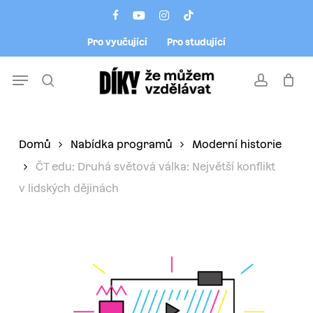
Skip
Menu
facebook
youtube
instagram
tiktok
to
Pro vyučující
Pro studující
main
content
Menu
search
account
Domů
Nabídka programů
Moderní historie
ČT edu: Druhá světová válka: Největší konflikt
v lidských dějinách