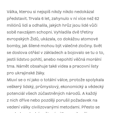
Válka, kterou si nejspíš nikdy nikdo nedokázal
představit. Trvala 6 let, zahynulo v ní více než 62
miliónů lidí a odhalila, jakých hrůz jsou lidé vůči
sobě navzájem schopni. Vyhladila dvě třetiny
evropských Židů, ukázala, co dokážou atomové
bomby, jak šílené mohou být válečné zločiny. Svět
se doslova otřásl v základech a bojovalo se tu o to,
jestli lidstvo pohltí, anebo nepohltí věčná morální
tma. Námět obsahuje také videa a pracovní listy
pro ukrajinské žáky.
Mluví se o ní jako o totální válce, protože spolykala
veškerý lidský, průmyslový, ekonomický a vědecký
potenciál všech zúčastněných národů. A každý
z nich dříve nebo později porušil požadavek na
vedení války civilizovanými metodami. Přesto se