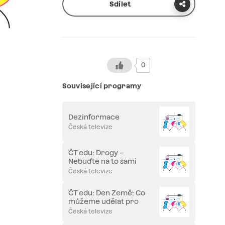
Sdílet
0
Související programy
Dezinformace
Česká televize
ČT edu: Drogy –
Nebuďte na to sami
Česká televize
ČT edu: Den Země: Co
můžeme udělat pro
planetu?
Česká televize