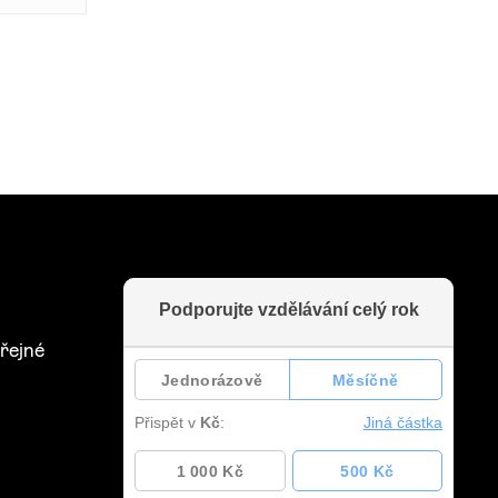
řejné