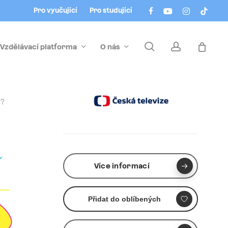
Menu
facebook
youtube
instagram
tiktok
Pro vyučující
Pro studující
search
account
Vzdělávací platforma
O nás
a?
Více informací
Přidat do oblíbených