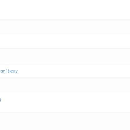
dní školy
í