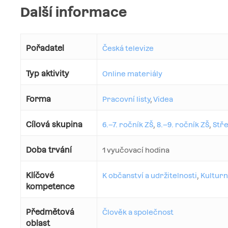
Další informace
Pořadatel
Česká televize
Typ aktivity
Online materiály
Forma
Pracovní listy
,
Videa
Cílová skupina
6.–7. ročník ZŠ
,
8.–9. ročník ZŠ
,
Stře
Doba trvání
1 vyučovací hodina
Klíčové
K občanství a udržitelnosti
,
Kulturn
kompetence
Předmětová
Člověk a společnost
oblast