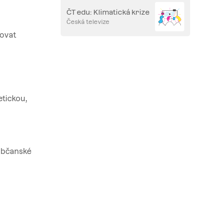
ČT edu: Klimatická krize
Česká televize
lovat
etickou,
 občanské