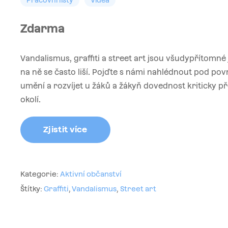
Pracovní listy
Videa
Zdarma
Vandalismus, graffiti a street art jsou všudypřítomné 
na ně se často liší. Pojďte s námi nahlédnout pod po
umění a rozvíjet u žáků a žákyň dovednost kriticky 
okolí.
Zjistit více
Kategorie:
Aktivní občanství
Štítky:
Graffiti
,
Vandalismus
,
Street art