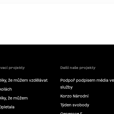
vací projekty
Další naše projekty
Díky, že můžem vzdělávat
Podpoř podpisem média ve
služby
kolách
Korzo Národní
íky, že můžem
Týden svobody
Opletala
Generace F