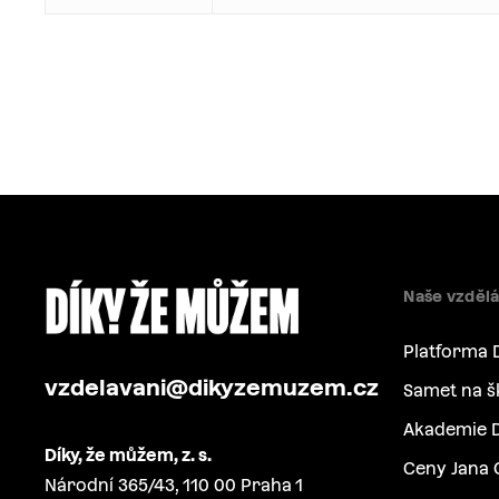
Naše vzdělá
Platforma 
vzdelavani@dikyzemuzem.cz
Samet na š
Akademie D
Díky, že můžem, z. s.
Ceny Jana 
Národní 365/43, 110 00 Praha 1