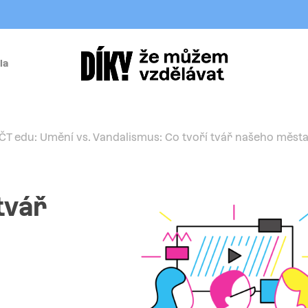
la
í
ČT edu: Umění vs. Vandalismus: Co tvoří tvář našeho měst
tvář