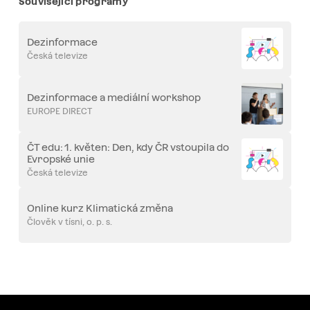
Související programy
Dezinformace
Česká televize
Dezinformace a mediální workshop
EUROPE DIRECT
ČT edu: 1. květen: Den, kdy ČR vstoupila do
Evropské unie
Česká televize
Online kurz Klimatická změna
Člověk v tísni, o. p. s.