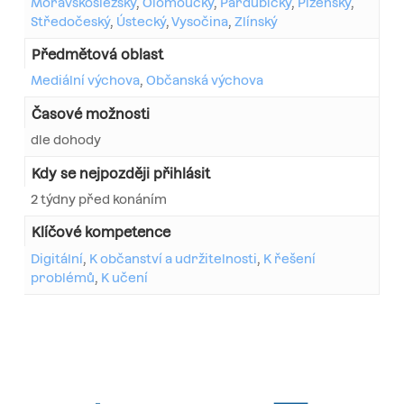
Moravskoslezský
,
Olomoucký
,
Pardubický
,
Plzeňský
,
Středočeský
,
Ústecký
,
Vysočina
,
Zlínský
Předmětová oblast
Mediální výchova
,
Občanská výchova
Časové možnosti
dle dohody
Kdy se nejpozději přihlásit
2 týdny před konáním
Klíčové kompetence
Digitální
,
K občanství a udržitelnosti
,
K řešení
problémů
,
K učení