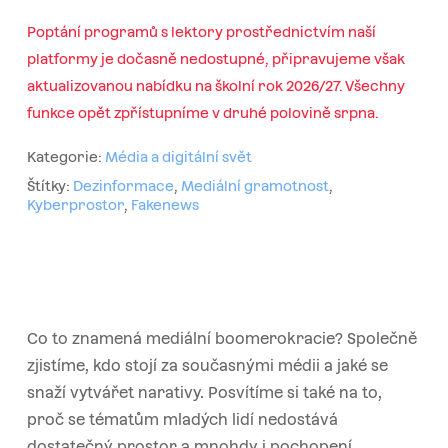
Poptání programů s lektory prostřednictvím naší
platformy je dočasně nedostupné, připravujeme však
aktualizovanou nabídku na školní rok 2026/27. Všechny
funkce opět zpřístupníme v druhé polovině srpna.
Kategorie:
Média a digitální svět
Štítky:
Dezinformace
,
Mediální gramotnost
,
Kyberprostor
,
Fakenews
Co to znamená mediální boomerokracie? Společně
zjistíme, kdo stojí za současnými médii a jaké se
snaží vytvářet narativy. Posvítíme si také na to,
proč se tématům mladých lidí nedostává
dostatečný prostor a mnohdy i pochopení.