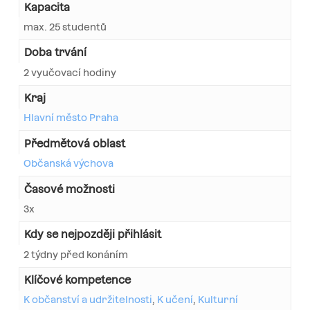
Kapacita
max. 25 studentů
Doba trvání
2 vyučovací hodiny
Kraj
Hlavní město Praha
Předmětová oblast
Občanská výchova
Časové možnosti
3x
Kdy se nejpozději přihlásit
2 týdny před konáním
Klíčové kompetence
K občanství a udržitelnosti
,
K učení
,
Kulturní