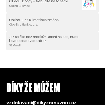
ČT edu: Drogy – Nebuďte na to sami
Česká televize
Online kurz Klimatická změna
Člověk v tísni, o. p. s.
Jak se žilo bez mobilů? Dobrá nálada, nuda
i svoboda devadesátek
SEMwell
vzdelavani@dikyzemuzem.cz