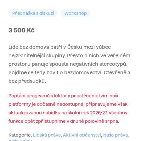
Přednáška s diskuzí
Workshop
3 500
Kč
Lidé bez domova patří v Česku mezi vůbec
nejzranitelnější skupiny. Přesto o nich ve veřejném
prostoru panuje spousta negativních stereotypů.
Pojďme se tedy bavit o bezdomovectví. Otevřeně a
bez předsudků.
Poptání programů s lektory prostřednictvím naší
platformy je dočasně nedostupné, připravujeme však
aktualizovanou nabídku na školní rok 2026/27. Všechny
funkce opět zpřístupníme v druhé polovině srpna.
Kategorie:
Lidská práva
,
Aktivní občanství
,
Naše práva,