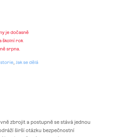
my je dočasně
 školní rok
ině srpna.
storie
,
Jak se dělá
ivně zbrojit a postupně se stává jednou
 odráží širší otázku bezpečnostní