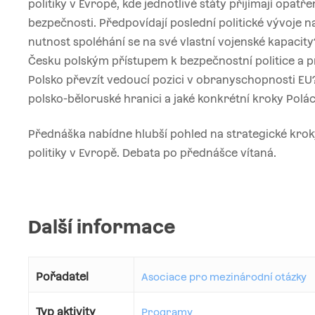
politiky v Evropě, kde jednotlivé státy přijímají opatř
bezpečnosti. Předpovídají poslední politické vývoje 
nutnost spoléhání se na své vlastní vojenské kapacity
Česku polským přístupem k bezpečnostní politice a př
Polsko převzít vedoucí pozici v obranyschopnosti EU
polsko-běloruské hranici a jaké konkrétní kroky Polác
Přednáška nabídne hlubší pohled na strategické krok
politiky v Evropě. Debata po přednášce vítaná.
Další informace
Pořadatel
Asociace pro mezinárodní otázky
Typ aktivity
Programy