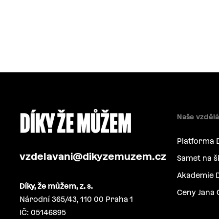
Naše vzdělá
Platforma 
vzdelavani@dikyzemuzem.cz
Samet na š
Akademie D
Díky, že můžem, z. s.
Ceny Jana 
Národní 365/43, 110 00 Praha 1
IČ: 05146895