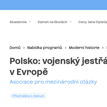
Skip
to
main
Akademie
Samet na školách
Ceny Jana Opleta
content
Stiskněte Enter pro vyhledávání nebo Esc pro zrušen
Domů
Nabídka programů
Moderní historie
Polsko: vojenský jestř
v Evropě
Asociace pro mezinárodní otázky
Přednáška s diskuzí