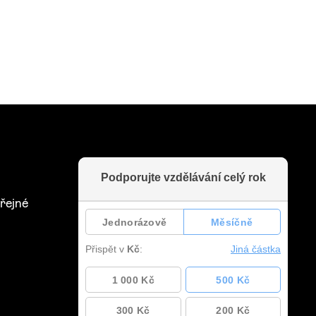
řejné