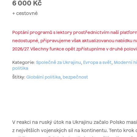
6 000
Kč
+ cestovné
Poptání programů s lektory prostřednictvím naší platfor
nedostupné, připravujeme však aktualizovanou nabídku na
2026/27. Všechny funkce opět zpřístupníme v druhé polov
Kategorie:
Společně za Ukrajinu
,
Evropa a svět
,
Moderní hi
politika
Štítky:
Globální politika
,
bezpečnost
V reakci na ruský útok na Ukrajinu začalo Polsko mas
z největších vojenských sil na kontinentu. Tento krok