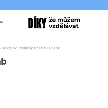
la
í
Polsko: vojenský jestřáb v Evropě
áb