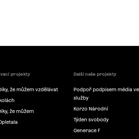
vací projekty
Další naše projekty
Díky, že můžem vzdělávat
Podpoř podpisem média ve
služby
kolách
Korzo Národní
íky, že můžem
Týden svobody
Opletala
Generace F