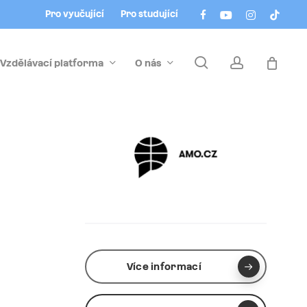
Menu
facebook
youtube
instagram
tiktok
Pro vyučující
Pro studující
search
account
Vzdělávací platforma
O nás
Více informací