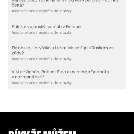
Klimatická změna na talíři: od kávy po pivo – co nás
čeká?
Asociace pro mezinárodní otázky
Polsko: vojenský jestřáb v Evropě
Asociace pro mezinárodní otázky
Estonsko, Lotyšsko a Litva: Jak se žije s Ruskem za
zády?
Asociace pro mezinárodní otázky
Viktor Orbán, Robert Fico a evropská “jednota
v rozmanitosti”
Asociace pro mezinárodní otázky