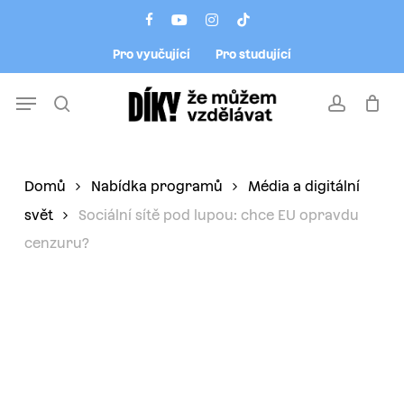
Skip
Menu
facebook
youtube
instagram
tiktok
to
Pro vyučující
Pro studující
main
content
Menu
search
account
Domů
Nabídka programů
Média a digitální
svět
Sociální sítě pod lupou: chce EU opravdu
cenzuru?