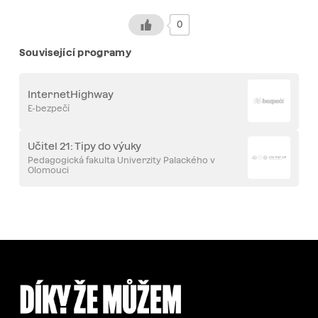
0
Související programy
InternetHighway
E-bezpečí
Učitel 21: Tipy do výuky
Pedagogická fakulta Univerzity Palackého v
Olomouci