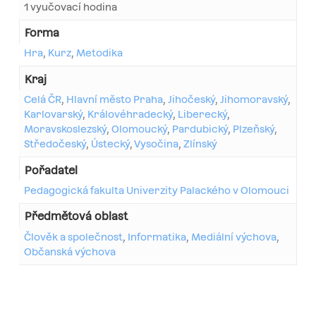
1 vyučovací hodina
Forma
Hra
,
Kurz
,
Metodika
Kraj
Celá ČR
,
Hlavní město Praha
,
Jihočeský
,
Jihomoravský
,
Karlovarský
,
Královéhradecký
,
Liberecký
,
Moravskoslezský
,
Olomoucký
,
Pardubický
,
Plzeňský
,
Středočeský
,
Ústecký
,
Vysočina
,
Zlínský
Pořadatel
Pedagogická fakulta Univerzity Palackého v Olomouci
Předmětová oblast
Člověk a společnost
,
Informatika
,
Mediální výchova
,
Občanská výchova