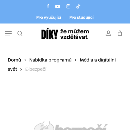
Skip
Menu
facebook
youtube
instagram
tiktok
to
Pro vyučující
Pro studující
main
content
Menu
search
account
Domů
Nabídka programů
Média a digitální
svět
E-bezpečí