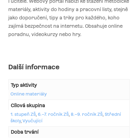
i učitele. Webový portál nabízí ke stažení metodické
materiály, aktivity do hodiny a pracovní listy, stejně
jako doporučení, tipy a triky pro každého, koho
zajímá bezpečnost na internetu. Obsahuje online
poradnu, videokurzy nebo hry.
Další informace
Typ aktivity
Online materiály
Cílová skupina
1. stupeň ZŠ
,
6.–7. ročník ZŠ
,
8.–9. ročník ZŠ
,
Střední
školy
,
Vyučující
Doba trvání