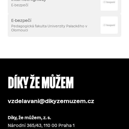
E-bezpečí
E-bezpečí
Pedagogická fakulta Univerzity Palackého v
Olomouci
vzdelavani@dikyzemuzem.cz
Díky, že můžem, z. s.
Národní 365/43, 110 00 Praha 1