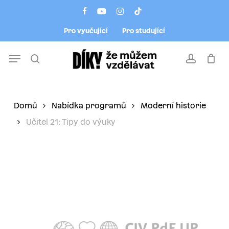
Skip
Menu
facebook
youtube
instagram
tiktok
to
Pro vyučující
Pro studující
main
content
Menu
search
account
Domů
Nabídka programů
Moderní historie
Učitel 21: Tipy do výuky