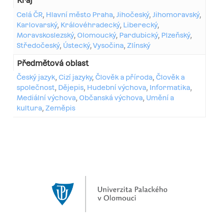
Kraj
Celá ČR
,
Hlavní město Praha
,
Jihočeský
,
Jihomoravský
,
Karlovarský
,
Královéhradecký
,
Liberecký
,
Moravskoslezský
,
Olomoucký
,
Pardubický
,
Plzeňský
,
Středočeský
,
Ústecký
,
Vysočina
,
Zlínský
Předmětová oblast
Český jazyk
,
Cizí jazyky
,
Člověk a příroda
,
Člověk a
společnost
,
Dějepis
,
Hudební výchova
,
Informatika
,
Mediální výchova
,
Občanská výchova
,
Umění a
kultura
,
Zeměpis