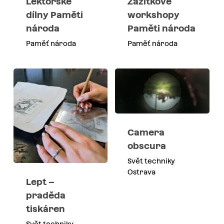
Lektorské
Zážitkové
dílny Paměti
workshopy
národa
Paměti národa
Paměť národa
Paměť národa
Camera
obscura
Svět techniky
Ostrava
Lept –
praděda
tiskáren
Svět techniky