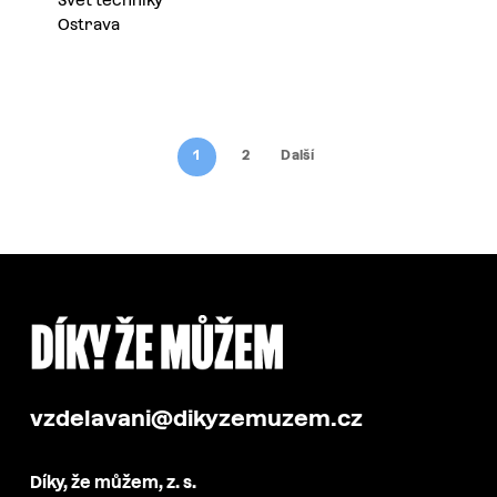
Ostrava
1
2
Další
vzdelavani@dikyzemuzem.cz
Díky, že můžem, z. s.