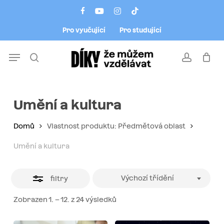
Skip
Menu
facebook
youtube
instagram
tiktok
to
Close
Pro vyučující
Pro studující
main
Filters
content
Menu
search
account
Umění a kultura
Domů
Vlastnost produktu: Předmětová oblast
Umění a kultura
Výchozí třídění
filtry
Zobrazen 1. – 12. z 24 výsledků