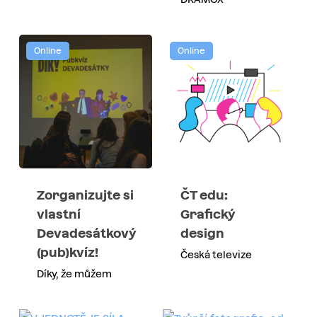
Online
Online
Zorganizujte si
ČT edu:
vlastní
Grafický
Devadesátkový
design
(pub)kvíz!
Česká televize
Díky, že můžem