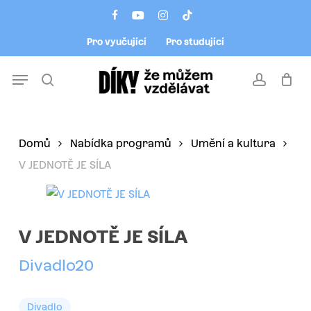
Skip
Menu
facebook
youtube
instagram
tiktok
to
Pro vyučující
Pro studující
main
content
Menu
search
account
Domů
Nabídka programů
Umění a kultura
V JEDNOTĚ JE SÍLA
V JEDNOTĚ JE SÍLA
Divadlo20
Divadlo