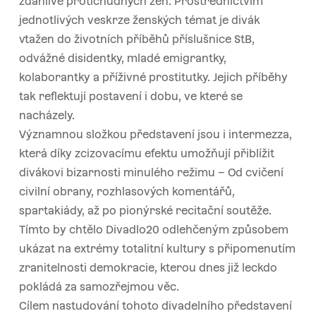
zdánlivě protichůdných žen. Prostřednictvím
jednotlivých veskrze ženských témat je divák
vtažen do životních příběhů příslušnice StB,
odvážné disidentky, mladé emigrantky,
kolaborantky a příživné prostitutky. Jejich příběhy
tak reflektují postavení i dobu, ve které se
nacházely.
Významnou složkou představení jsou i intermezza,
která díky zcizovacímu efektu umožňují přiblížit
divákovi bizarnosti minulého režimu – Od cvičení
civilní obrany, rozhlasových komentářů,
spartakiády, až po pionýrské recitační soutěže.
Tímto by chtělo Divadlo20 odlehčeným způsobem
ukázat na extrémy totalitní kultury s připomenutím
zranitelnosti demokracie, kterou dnes již leckdo
pokládá za samozřejmou věc.
Cílem nastudování tohoto divadelního představení