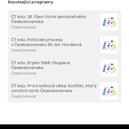
Související programy
ČT edu: 28. říjen: Vznik samostatného
Československa
Česká televize
ČT edu: Politické procesy
v Československu 50. let: Horáková
a Slánský
Česká televize
ČT edu: Srpen 1968: Okupace
Československa
Česká televize
ČT edu: První světová válka: Konflikt, který
umožnil vznik Československa
Česká televize