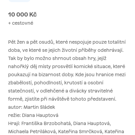
10 000
Kč
+ cestovné
Pět žen a pět osudů, které nespojuje pouze totalitní
doba, ve které se jejich životní příběhy odehrávají.
Tak by bylo možno shrnout obsah hry, jejíž
nahořklý děj místy prosvětlí komické situace, které
poukazují na bizarnost doby. Kde jsou hranice mezi
zbabělostí, pohodlností, krutostí a osobní
statečností, v odlehčené a divácky stravitelné
formě, zjistíte při návštěvě tohoto představení.
autor: Martin Sládek
režie: Diana Hauptová
Hrají: Františka Brzobohatá, Diana Hauptová,
Michaela Petriláková, Kateřina Smrčková, Kateřina