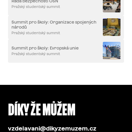
Rada bezpečnosti OSN
Pražský studentský summit
Summit pro školy: Organizace spojených
národů
Pražský studentský summit
Summit pro školy: Evropská unie
Pražský studentský summit
vzdelavani@dikyzemuzem.cz