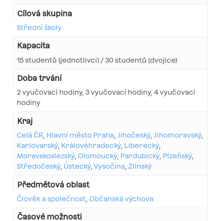
Cílová skupina
Střední školy
Kapacita
15 studentů (jednotlivci) / 30 studentů (dvojice)
Doba trvání
2 vyučovací hodiny, 3 vyučovací hodiny, 4 vyučovací
hodiny
Kraj
Celá ČR
,
Hlavní město Praha
,
Jihočeský
,
Jihomoravský
,
Karlovarský
,
Královéhradecký
,
Liberecký
,
Moravskoslezský
,
Olomoucký
,
Pardubický
,
Plzeňský
,
Středočeský
,
Ústecký
,
Vysočina
,
Zlínský
Předmětová oblast
Člověk a společnost
,
Občanská výchova
Časové možnosti