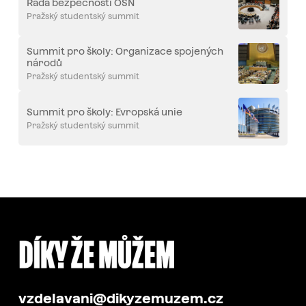
Rada bezpečnosti OSN
Pražský studentský summit
Summit pro školy: Organizace spojených
národů
Pražský studentský summit
Summit pro školy: Evropská unie
Pražský studentský summit
vzdelavani@dikyzemuzem.cz