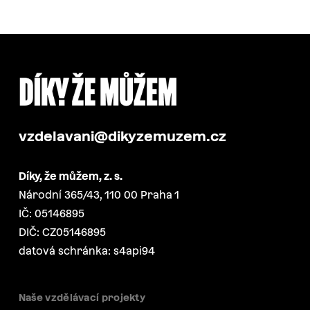
vzdelavani@dikyzemuzem.cz
Díky, že můžem, z. s.
Národní 365/43, 110 00 Praha 1
IČ: 05146895
DIČ: CZ05146895
datová schránka: s4api94
Naše vzdělávací projekty