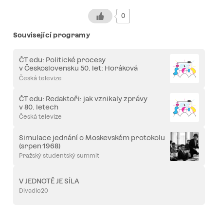
0
Související programy
ČT edu: Politické procesy
v Československu 50. let: Horáková
a Slánský
Česká televize
ČT edu: Redaktoři: jak vznikaly zprávy
v 80. letech
Česká televize
Simulace jednání o Moskevském protokolu
(srpen 1968)
Pražský studentský summit
V JEDNOTĚ JE SÍLA
Divadlo20