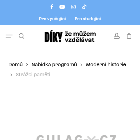
Skip
Menu
facebook
youtube
instagram
tiktok
to
Pro vyučující
Pro studující
main
content
Menu
search
account
Domů
Nabídka programů
Moderní historie
Strážci paměti