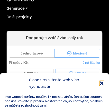
Generace F
Další projekty
S cookies si tento web více
vychutnáte
Tyto webové stránky používají k poskytování svých služeb soubory
cookies. Povolte je prosím. Některé z nich jsou nezbytné, o dalších
se můžete rozhodnout sami.