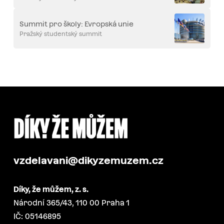
Summit pro školy: Evropská unie
Pražský studentský summit
vzdelavani@dikyzemuzem.cz
Díky, že můžem, z. s.
Národní 365/43, 110 00 Praha 1
IČ: 05146895