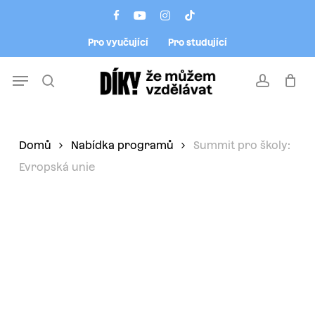
Skip
Menu
facebook
youtube
instagram
tiktok
to
Pro vyučující
Pro studující
main
content
Menu
search
account
Domů
Nabídka programů
Summit pro školy:
Evropská unie