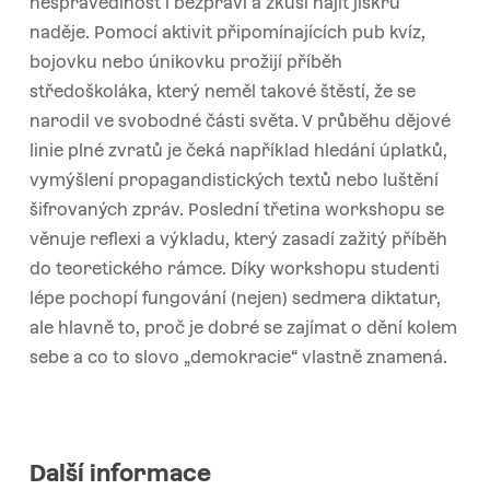
nespravedlnost i bezpráví a zkusí najít jiskru
naděje. Pomocí aktivit připomínajících pub kvíz,
bojovku nebo únikovku prožijí příběh
středoškoláka, který neměl takové štěstí, že se
narodil ve svobodné části světa. V průběhu dějové
linie plné zvratů je čeká například hledání úplatků,
vymýšlení propagandistických textů nebo luštění
šifrovaných zpráv. Poslední třetina workshopu se
věnuje reflexi a výkladu, který zasadí zažitý příběh
do teoretického rámce. Díky workshopu studenti
lépe pochopí fungování (nejen) sedmera diktatur,
ale hlavně to, proč je dobré se zajímat o dění kolem
sebe a co to slovo „demokracie“ vlastně znamená.
Další informace