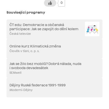
0
Související programy
ČT edu: Demokracie a občanská
participace: Jak se zapojit do dění kolem
nás?
Česká televize
Online kurz Klimatická změna
Člověk v tísni, o. p. s.
Jak se žilo bez mobilů? Dobrá nálada, nuda
i svoboda devadesátek
SEMwell
Dějiny Ruské federace 1991-1999
Moderní-Dějiny