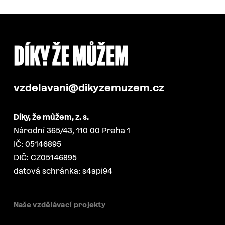
vzdelavani@dikyzemuzem.cz
Díky, že můžem, z. s.
Národní 365/43, 110 00 Praha 1
IČ: 05146895
DIČ: CZ05146895
datová schránka: s4api94
Naše vzdělávací projekty