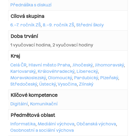
Přednáška s diskuzí
Cílová skupina
6.–7. ročník ZŠ
,
8.–9. ročník ZŠ
,
Střední školy
Doba trvání
1 vyučovací hodina, 2 vyučovací hodiny
Kraj
Celá ČR
,
Hlavní město Praha
,
Jihočeský
,
Jihomoravský
,
Karlovarský
,
Královéhradecký
,
Liberecký
,
Moravskoslezský
,
Olomoucký
,
Pardubický
,
Plzeňský
,
Středočeský
,
Ústecký
,
Vysočina
,
Zlínský
Klíčové kompetence
Digitální
,
Komunikační
Předmětová oblast
Informatika
,
Mediální výchova
,
Občanská výchova
,
Osobnostní a sociální výchova