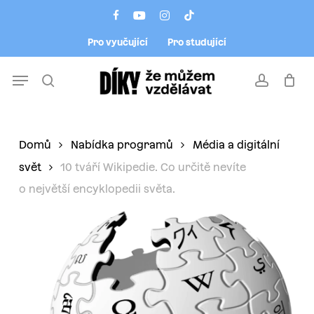
Skip
Menu
facebook
youtube
instagram
tiktok
to
Pro vyučující
Pro studující
main
content
Menu
search
account
Domů
Nabídka programů
Média a digitální
svět
10 tváří Wikipedie. Co určitě nevíte
o největší encyklopedii světa.