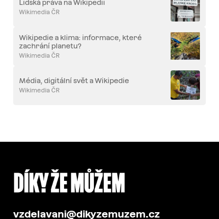
Lidská práva na Wikipedii
Wikimedia ČR
Wikipedie a klima: informace, které
zachrání planetu?
Wikimedia ČR
Média, digitální svět a Wikipedie
Wikimedia ČR
vzdelavani@dikyzemuzem.cz