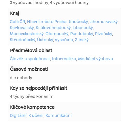
3 vyučovací hodiny, 4 vyučovací hodiny
Kraj
Celá ČR
,
Hlavní město Praha
,
Jihočeský
,
Jihomoravský
,
Karlovarský
,
Královéhradecký
,
Liberecký
,
Moravskoslezský
,
Olomoucký
,
Pardubický
,
Plzeňský
,
Středočeský
,
Ústecký
,
Vysočina
,
Zlínský
Předmětová oblast
Člověk a společnost
,
Informatika
,
Mediální výchova
Časové možnosti
dle dohody
Kdy se nejpozději přihlásit
4 týdny před konáním
Klíčové kompetence
Digitální
,
K učení
,
Komunikační