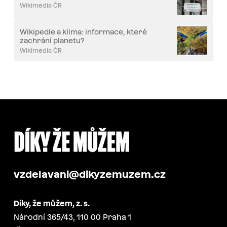
Wikimedia ČR
Wikipedie a klima: informace, které
zachrání planetu?
Wikimedia ČR
vzdelavani@dikyzemuzem.cz
Díky, že můžem, z. s.
Národní 365/43, 110 00 Praha 1