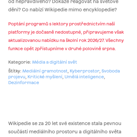
od nepravdivého? Dokáže reagovat na světové
dění? Co nabízí Wikipedie mimo encyklopedie?
Poptání programů s lektory prostřednictvím naší
platformy je dočasně nedostupné, připravujeme však
aktualizovanou nabídku na školní rok 2026/27. Všechny
funkce opět zpřístupníme v druhé polovině srpna.
Kategorie:
Média a digitální svět
Štítky:
Mediální gramotnost
,
Kyberprostor
,
Svoboda
projevu
,
Kritické myšlení
,
Umělá inteligence
,
Dezinformace
Wikipedie se za 20 let své existence stala pevnou
součástí mediálního prostoru a digitálního světa