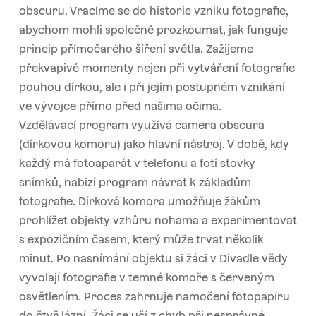
obscuru. Vracíme se do historie vzniku fotografie,
abychom mohli společně prozkoumat, jak funguje
princip přímočarého šíření světla. Zažijeme
překvapivé momenty nejen při vytváření fotografie
pouhou dírkou, ale i při jejím postupném vznikání
ve vývojce přímo před našima očima.
Vzdělávací program využívá camera obscura
(dírkovou komoru) jako hlavní nástroj. V době, kdy
každý má fotoaparát v telefonu a fotí stovky
snímků, nabízí program návrat k základům
fotografie. Dírková komora umožňuje žákům
prohlížet objekty vzhůru nohama a experimentovat
s expozičním časem, který může trvat několik
minut. Po nasnímání objektu si žáci v Divadle vědy
vyvolají fotografie v temné komoře s červeným
osvětlením. Proces zahrnuje namočení fotopapíru
do čtyř lázní. Žáci se učí z chyb při nesprávné