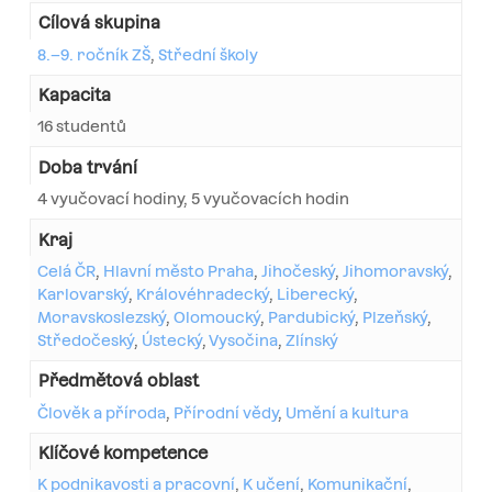
Cílová skupina
8.–9. ročník ZŠ
,
Střední školy
Kapacita
16 studentů
Doba trvání
4 vyučovací hodiny, 5 vyučovacích hodin
Kraj
Celá ČR
,
Hlavní město Praha
,
Jihočeský
,
Jihomoravský
,
Karlovarský
,
Královéhradecký
,
Liberecký
,
Moravskoslezský
,
Olomoucký
,
Pardubický
,
Plzeňský
,
Středočeský
,
Ústecký
,
Vysočina
,
Zlínský
Předmětová oblast
Člověk a příroda
,
Přírodní vědy
,
Umění a kultura
Klíčové kompetence
K podnikavosti a pracovní
,
K učení
,
Komunikační
,