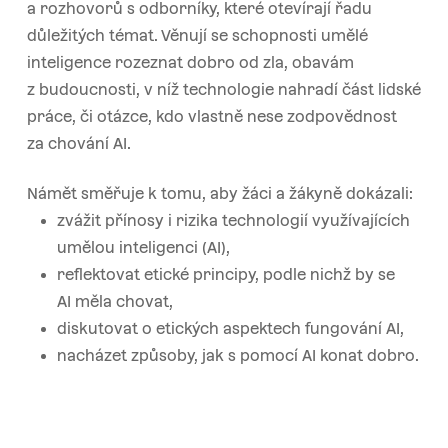
a rozhovorů s odborníky, které otevírají řadu
důležitých témat. Věnují se schopnosti umělé
inteligence rozeznat dobro od zla, obavám
z budoucnosti, v níž technologie nahradí část lidské
práce, či otázce, kdo vlastně nese zodpovědnost
za chování AI.
Námět směřuje k tomu, aby žáci a žákyně dokázali:
zvážit přínosy i rizika technologií využívajících
umělou inteligenci (AI),
reflektovat etické principy, podle nichž by se
AI měla chovat,
diskutovat o etických aspektech fungování AI,
nacházet způsoby, jak s pomocí AI konat dobro.