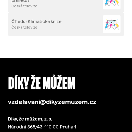
planetu?
Česká televize
ČT edu: Klimatická krize
Česká televize
vzdelavani@dikyzemuzem.cz
Díky, že můžem, z. s.
Národní 365/43, 110 00 Praha 1