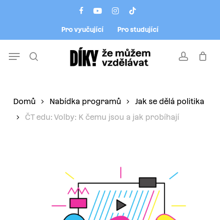
Skip
Menu
facebook
youtube
instagram
tiktok
to
Pro vyučující
Pro studující
main
content
Menu
search
account
Domů
Nabídka programů
Jak se dělá politika
ČT edu: Volby: K čemu jsou a jak probíhají