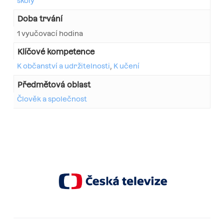
školy
Doba trvání
1 vyučovací hodina
Klíčové kompetence
K občanství a udržitelnosti
,
K učení
Předmětová oblast
Člověk a společnost