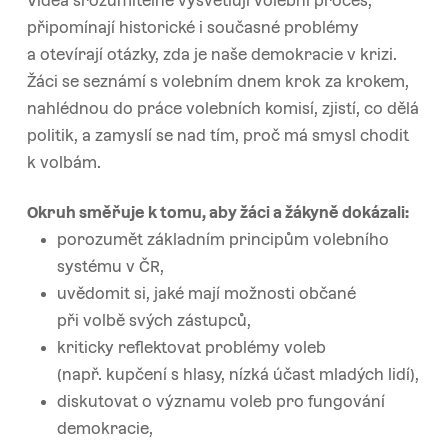
Videa srozumitelně vysvětlují volební proces,
připomínají historické i současné problémy
a otevírají otázky, zda je naše demokracie v krizi.
Žáci se seznámí s volebním dnem krok za krokem,
nahlédnou do práce volebních komisí, zjistí, co dělá
politik, a zamyslí se nad tím, proč má smysl chodit
k volbám.
Okruh směřuje k tomu, aby žáci a žákyně dokázali:
porozumět základním principům volebního
systému v ČR,
uvědomit si, jaké mají možnosti občané
při volbě svých zástupců,
kriticky reflektovat problémy voleb
(např. kupčení s hlasy, nízká účast mladých lidí),
diskutovat o významu voleb pro fungování
demokracie,