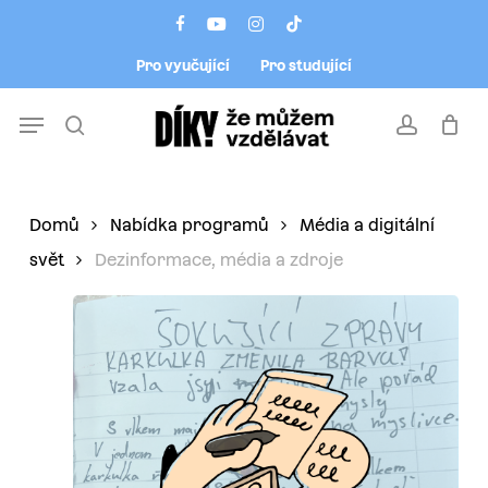
Skip
Menu
facebook
youtube
instagram
tiktok
to
Pro vyučující
Pro studující
main
content
Menu
search
account
Domů
Nabídka programů
Média a digitální
svět
Dezinformace, média a zdroje