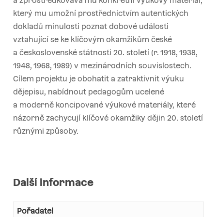
a zprostředkovává mu konkrétní výukový materiál,
který mu umožní prostřednictvím autentických
dokladů minulosti poznat dobové události
vztahující se ke klíčovým okamžikům české
a československé státnosti 20. století (r. 1918, 1938,
1948, 1968, 1989) v mezinárodních souvislostech.
Cílem projektu je obohatit a zatraktivnit výuku
dějepisu, nabídnout pedagogům ucelené
a moderně koncipované výukové materiály, které
názorně zachycují klíčové okamžiky dějin 20. století
různými způsoby.
Další informace
Pořadatel