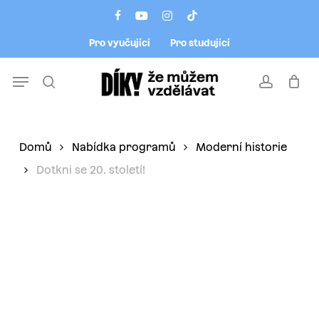
Skip
Menu
facebook
youtube
instagram
tiktok
to
Pro vyučující
Pro studující
main
content
Menu
search
account
Domů
Nabídka programů
Moderní historie
Dotkni se 20. století!