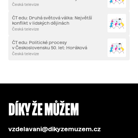
Česká televize
ČT edu: Druhá světová válka: Největší
konflikt v lidských dějinách
Česká televize
ČT edu: Politické procesy
v Československu 50. let: Horáková
a Slánský
Česká televize
vzdelavani@dikyzemuzem.cz