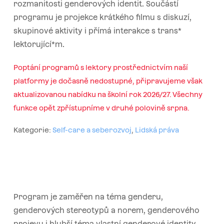
rozmanitosti genderových identit. Součástí
programu je projekce krátkého filmu s diskuzí,
skupinové aktivity i přímá interakce s trans*
lektorující*m.
Poptání programů s lektory prostřednictvím naší
platformy je dočasně nedostupné, připravujeme však
aktualizovanou nabídku na školní rok 2026/27. Všechny
funkce opět zpřístupníme v druhé polovině srpna.
Kategorie:
Self-care a seberozvoj
,
Lidská práva
Program je zaměřen na téma genderu,
genderových stereotypů a norem, genderového
projevu i hlubší téma vlastní genderové identity.