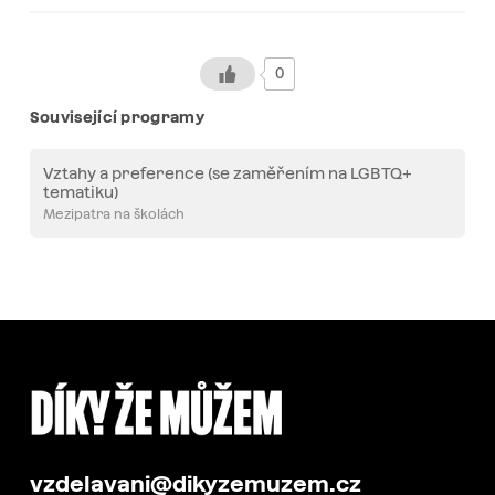
0
Související programy
Vztahy a preference (se zaměřením na LGBTQ+
tematiku)
Mezipatra na školách
vzdelavani@dikyzemuzem.cz