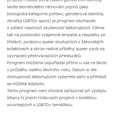
Vedle teoretického rámování pojmů (jako
biologická kategorie pohlaví, genderová identita,
zkratka LGBTQ+ apod.) je program obohacen
o sdílení vlastních zkušeností lektorujících. Cílíme
tak na posilování vzájemné empatie a respektu ve
třídách, podporu queer studujících v žákovských
kolektivech a skrze reálné příběhy queer osob na
vyvracení přetrvávajících předsudků.
Program můžeme uspořádat přímo u vás ve škole
v průběhu celého školního roku. Datum si dle
dostupnosti lektorujících vyberete sami a přihlásit
se můžete kdykoliv.
Tento program není vhodné zařazovat při výskytu
šikany či jiných rizikových projevů v kolektivu
souvisejících s LGBTQ+ tematikou.