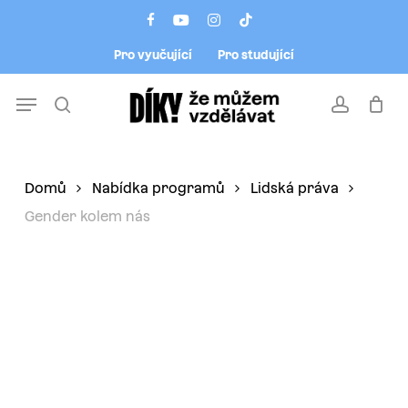
Skip
Menu
facebook
youtube
instagram
tiktok
to
Pro vyučující
Pro studující
main
content
Menu
search
account
Domů
Nabídka programů
Lidská práva
Gender kolem nás