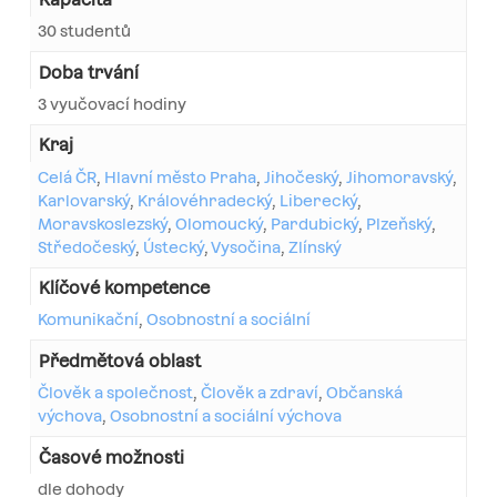
30 studentů
Doba trvání
3 vyučovací hodiny
Kraj
Celá ČR
,
Hlavní město Praha
,
Jihočeský
,
Jihomoravský
,
Karlovarský
,
Královéhradecký
,
Liberecký
,
Moravskoslezský
,
Olomoucký
,
Pardubický
,
Plzeňský
,
Středočeský
,
Ústecký
,
Vysočina
,
Zlínský
Klíčové kompetence
Komunikační
,
Osobnostní a sociální
Předmětová oblast
Člověk a společnost
,
Člověk a zdraví
,
Občanská
výchova
,
Osobnostní a sociální výchova
Časové možnosti
dle dohody