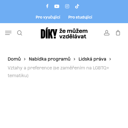
Skip
Menu
facebook
youtube
instagram
tiktok
to
Pro vyučující
Pro studující
main
content
Menu
search
account
Domů
Nabídka programů
Lidská práva
Vztahy a preference (se zaměřením na LGBTQ+
tematiku)