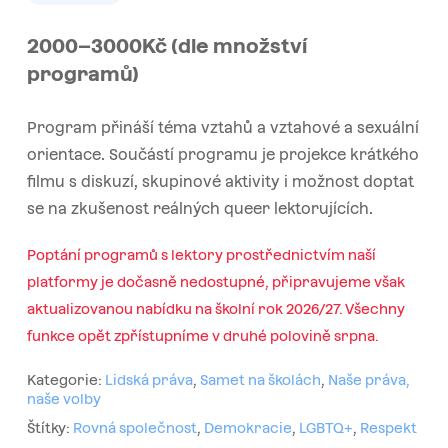
2000–3000Kč (dle množství
programů)
Program přináší téma vztahů a vztahové a sexuální
orientace. Součástí programu je projekce krátkého
filmu s diskuzí, skupinové aktivity i možnost doptat
se na zkušenost reálných queer lektorujících.
Poptání programů s lektory prostřednictvím naší
platformy je dočasně nedostupné, připravujeme však
aktualizovanou nabídku na školní rok 2026/27. Všechny
funkce opět zpřístupníme v druhé polovině srpna.
Kategorie:
Lidská práva
,
Samet na školách
,
Naše práva,
naše volby
Štítky:
Rovná společnost
,
Demokracie
,
LGBTQ+
,
Respekt