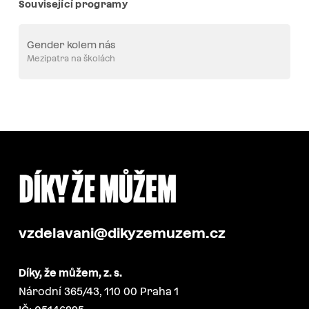
Související programy
Gender kolem nás
Mezipatra na školách
vzdelavani@dikyzemuzem.cz
Díky, že můžem, z. s.
Národní 365/43, 110 00 Praha 1