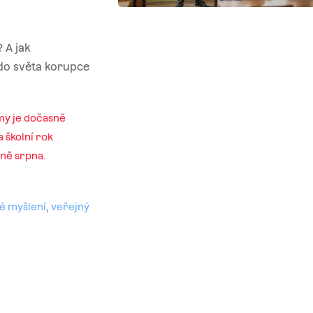
 A jak
 do světa korupce
my je dočasně
 školní rok
ině srpna.
ké myšlení
,
veřejný