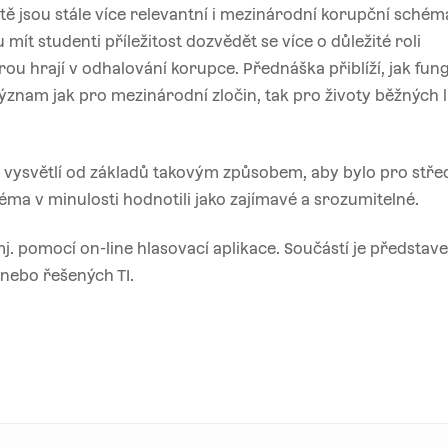
ě jsou stále více relevantní i mezinárodní korupční schém
ít studenti příležitost dozvědět se více o důležité roli
u hrají v odhalování korupce. Přednáška přiblíží, jak fung
ýznam jak pro mezinárodní zločin, tak pro životy běžných l
ji vysvětlí od základů takovým způsobem, aby bylo pro stř
éma v minulosti hodnotili jako zajímavé a srozumitelné.
mj. pomocí on-line hlasovací aplikace. Součástí je představe
nebo řešených TI.