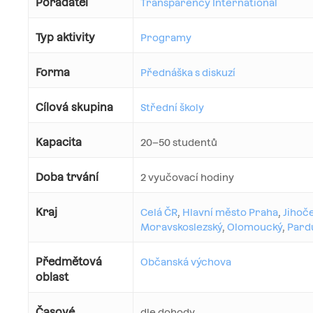
Pořadatel
Transparency International
Typ aktivity
Programy
Forma
Přednáška s diskuzí
Cílová skupina
Střední školy
Kapacita
20–50 studentů
Doba trvání
2 vyučovací hodiny
Kraj
Celá ČR
,
Hlavní město Praha
,
Jihoč
Moravskoslezský
,
Olomoucký
,
Pard
Předmětová
Občanská výchova
oblast
Časové
dle dohody