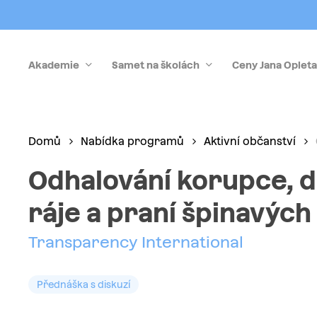
Skip
to
main
Akademie
Samet na školách
Ceny Jana Opleta
content
Stiskněte Enter pro vyhledávání nebo Esc pro zrušen
Domů
Nabídka programů
Aktivní občanství
Odhalování korupce, 
ráje a praní špinavých
Transparency International
Přednáška s diskuzí