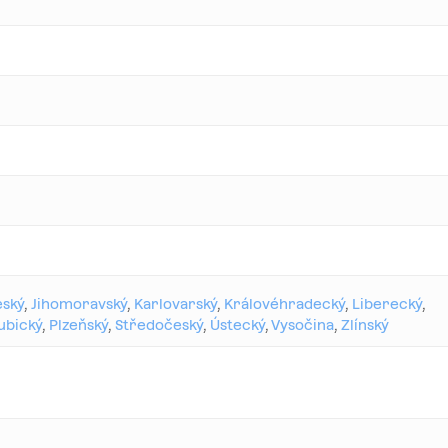
eský
,
Jihomoravský
,
Karlovarský
,
Královéhradecký
,
Liberecký
,
ubický
,
Plzeňský
,
Středočeský
,
Ústecký
,
Vysočina
,
Zlínský