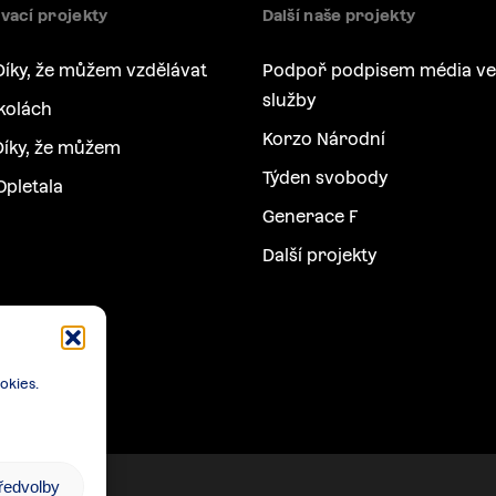
vací projekty
Další naše projekty
Díky, že můžem vzdělávat
Podpoř podpisem média ve
služby
kolách
Korzo Národní
íky, že můžem
Týden svobody
Opletala
Generace F
Další projekty
okies.
předvolby