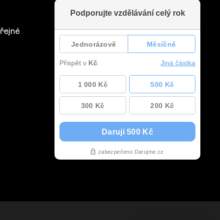
řejné