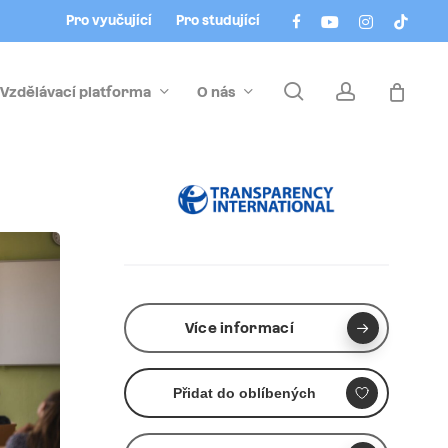
Menu
facebook
youtube
instagram
tiktok
Pro vyučující
Pro studující
search
account
Vzdělávací platforma
O nás
Více informací
Přidat do oblíbených