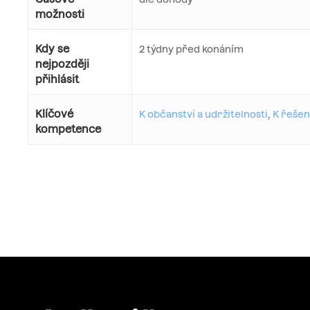
možnosti
Kdy se
2 týdny před konáním
nejpozději
přihlásit
Klíčové
K občanství a udržitelnosti
,
K řeše
kompetence