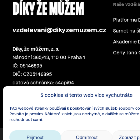
Naše vzdělá
Platforma 
vzdelavani@dikyzemuzem.cz
Samet na š
Akademie D
Díky, že můžem, z. s.
Ceny Jana 
Národní 365/43, 110 00 Praha 1
IČ: 05146895
DIČ: CZ05146895
datová schránka: s4api94
S cookies si tento web více vychutnáte
Tyto webové stránky používají k poskytování svých služeb soubory co
Povolte je prosím. Některé z nich jsou nezbytné, o dalších se můžete
rozhodnout sami.
Přijmout
Odmítnout
Zobrazit 