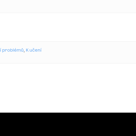
ní problémů
,
K učení