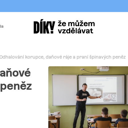
la
í
Odhalování korupce, daňové ráje a praní špinavých peněz
daňové
 peněz