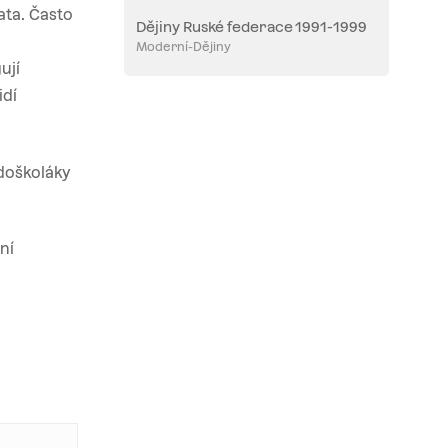
ata. Často
Dějiny Ruské federace 1991-1999
Moderní-Dějiny
ují
idí
edoškoláky
ní