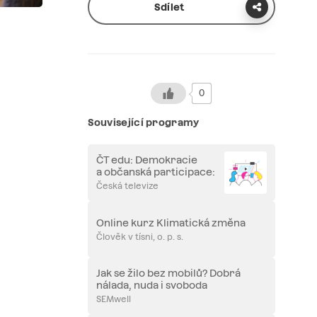
Sdílet
0
Související programy
ČT edu: Demokracie
a občanská participace:
Jak se zapojit do dění
Česká televize
kolem nás?
Online kurz Klimatická změna
Člověk v tísni, o. p. s.
Jak se žilo bez mobilů? Dobrá
nálada, nuda i svoboda
devadesátek
SEMwell