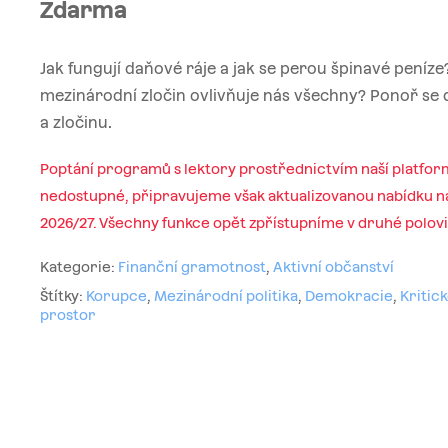
Zdarma
Jak fungují daňové ráje a jak se perou špinavé peníze?
mezinárodní zločin ovlivňuje nás všechny? Ponoř se
a zločinu.
Poptání programů s lektory prostřednictvím naší platfor
nedostupné, připravujeme však aktualizovanou nabídku na
2026/27. Všechny funkce opět zpřístupníme v druhé polov
Kategorie:
Finanční gramotnost
,
Aktivní občanství
Štítky:
Korupce
,
Mezinárodní politika
,
Demokracie
,
Kritic
prostor