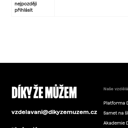
nejpozději
přihlásit
Naše vzdělá
Platforma 
vzdelavani@dikyzemuzem.cz
Samet na š
Akademie D