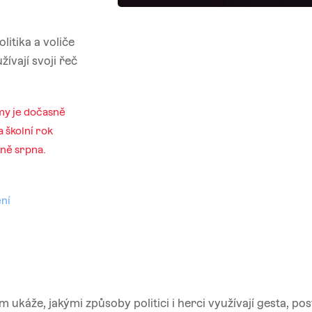
litika a voliče
ívají svoji řeč
my je dočasně
 školní rok
ině srpna.
ení
ukáže, jakými způsoby politici i herci využívají gesta, pos