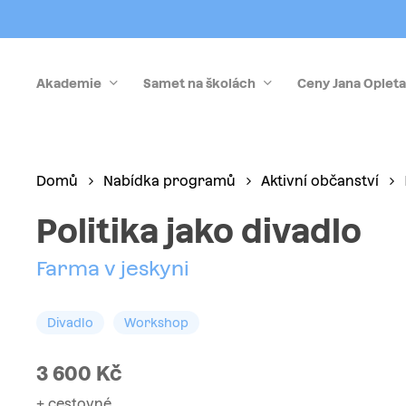
Skip
to
main
Akademie
Samet na školách
Ceny Jana Opleta
content
Stiskněte Enter pro vyhledávání nebo Esc pro zrušen
Domů
Nabídka programů
Aktivní občanství
Politika jako divadlo
Farma v jeskyni
Divadlo
Workshop
3 600
Kč
+ cestovné