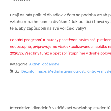
Hrají na nás politici divadlo? V čem se podobá vztah po
vztahu mezi hercem a divákem? Jak politici i herci využ
těla, aby zapůsobili na své voliče/diváky?
Poptání programů s lektory prostřednictvím naší platfor
nedostupné, připravujeme však aktualizovanou nabídku na
2026/27. Všechny funkce opět zpřístupníme v druhé polov
Kategorie:
Aktivní občanství
Štítky:
Dezinformace
,
Mediální gramotnost
,
Kritické myšl
Interaktivní divadelně-vzdělávací workshop studentům 