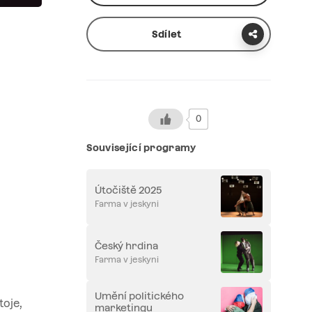
Sdílet
0
Související programy
Útočiště 2025
Farma v jeskyni
Český hrdina
Farma v jeskyni
Umění politického
toje,
marketingu