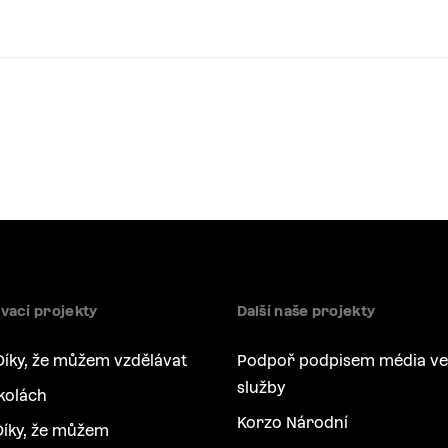
vací projekty
Další naše projekty
Díky, že můžem vzdělávat
Podpoř podpisem média ve
služby
kolách
Korzo Národní
íky, že můžem