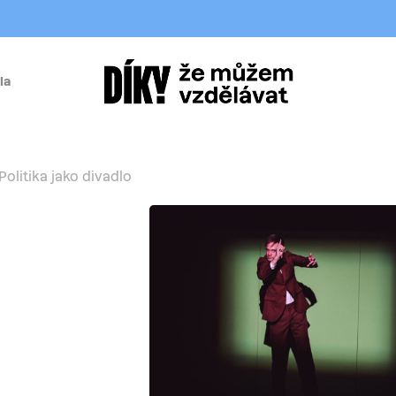
la
í
Politika jako divadlo