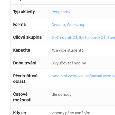
Typ aktivity
Programy
Forma
Divadlo
,
Workshop
Cílová skupina
6.–7. ročník ZŠ
,
8.–9. ročník ZŠ
,
Stře
Kapacita
15 a více studentů
Doba trvání
3 vyučovací hodiny
Předmětová
Mediální výchova
,
Občanská výcho
oblast
Časové
dle dohody
možnosti
Kdy se
2 týdny před konáním