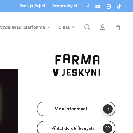
Menu
facebook
youtube
instagram
tiktok
Pro vyučující
Pro studující
search
account
Vzdělávací platforma
O nás
Více informací
Přidat do oblíbených