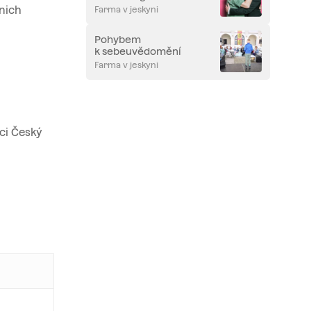
 nich
Farma v jeskyni
Pohybem
k sebeuvědomění
Farma v jeskyni
ci Český