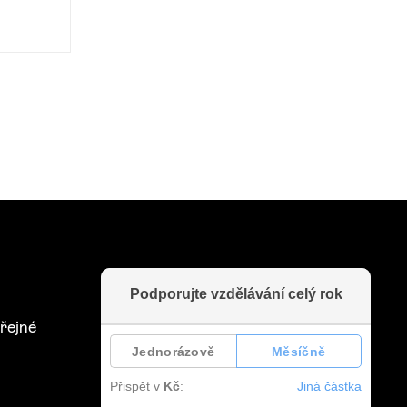
řejné