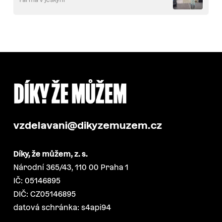
Farma v jeskyni
vzdelavani@dikyzemuzem.cz
Díky, že můžem, z. s.
Národní 365/43, 110 00 Praha 1
IČ: 05146895
DIČ: CZ05146895
datová schránka: s4api94