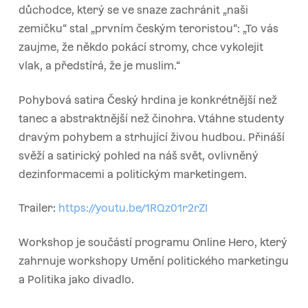
důchodce, který se ve snaze zachránit „naši
zemičku“ stal „prvním českým teroristou“: „
To vás
zaujme, že někdo pokácí stromy, chce vykolejit
vlak, a předstírá, že je muslim.
“
Pohybová satira Český hrdina je konkrétnější než
tanec a abstraktnější než činohra. Vtáhne studenty
dravým pohybem a strhující živou hudbou. Přináší
svěží a satirický pohled na náš svět, ovlivněný
dezinformacemi a politickým marketingem.
Trailer:
https://youtu.be/1RQz01r2rZI
Workshop je součástí programu Online Hero, který
zahrnuje workshopy Umění politického marketingu
a Politika jako divadlo.