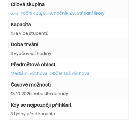
Cílová skupina
6.–7. ročník ZŠ
,
8.–9. ročník ZŠ
,
Střední školy
Kapacita
15 a více studentů
Doba trvání
3 vyučovací hodiny
Předmětová oblast
Mediální výchova
,
Občanská výchova
Časové možnosti
13.10.2025 nebo dle dohody
Kdy se nejpozději přihlásit
3 týdny před konáním