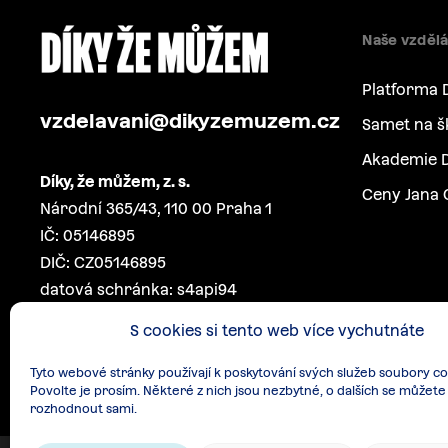
Naše vzdělá
Platforma 
vzdelavani@dikyzemuzem.cz
Samet na š
Akademie D
Díky, že můžem, z. s.
Ceny Jana 
Národní 365/43, 110 00 Praha 1
IČ: 05146895
DIČ: CZ05146895
datová schránka: s4api94
S cookies si tento web více vychutnáte
Tyto webové stránky používají k poskytování svých služeb soubory co
Povolte je prosím. Některé z nich jsou nezbytné, o dalších se můžete
rozhodnout sami.