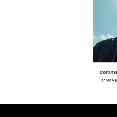
Comma
Farma v j