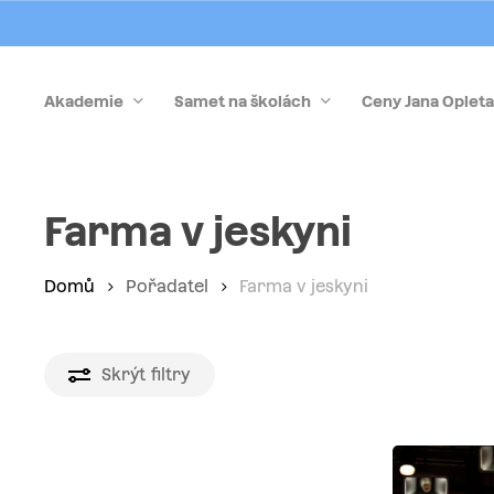
Skip
to
main
Akademie
Samet na školách
Ceny Jana Opleta
content
Stiskněte Enter pro vyhledávání nebo Esc pro zrušen
Farma v jeskyni
Domů
Pořadatel
Farma v jeskyni
Skrýt
filtry