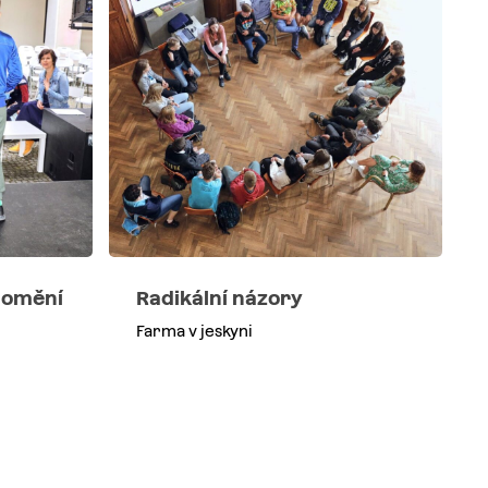
domění
Radikální názory
Farma v jeskyni