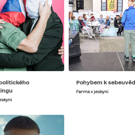
politického
Pohybem k sebeuvě
ingu
Farma v jeskyni
eskyni