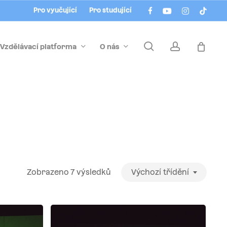
Menu
facebook
youtube
instagram
tiktok
Pro vyučující
Pro studující
search
account
Vzdělávací platforma
O nás
Zobrazeno 7 výsledků
Výchozí třídění