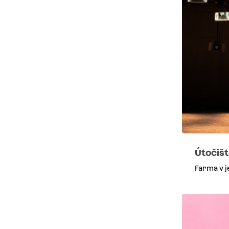
Útočiš
Farma v j