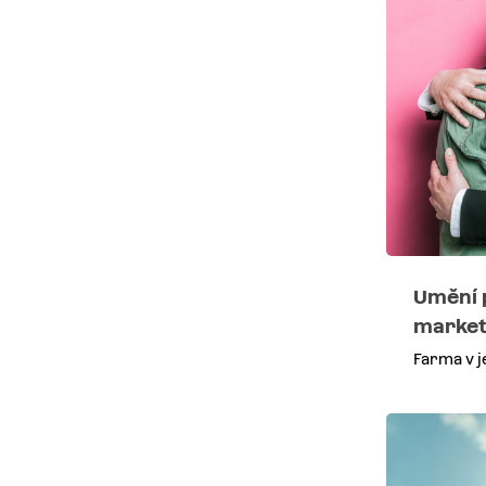
Umění 
market
Farma v j