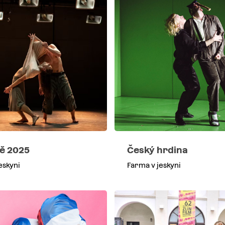
tě 2025
Český hrdina
eskyni
Farma v jeskyni