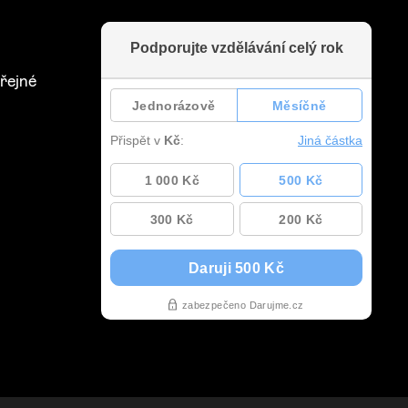
řejné