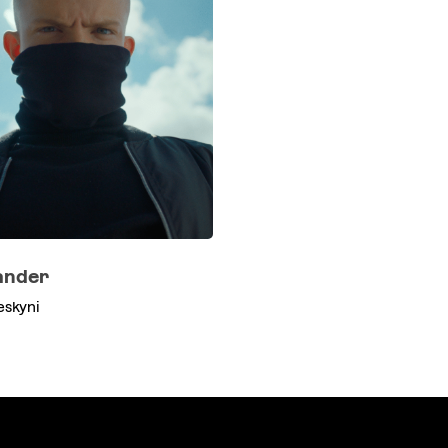
nder
eskyni