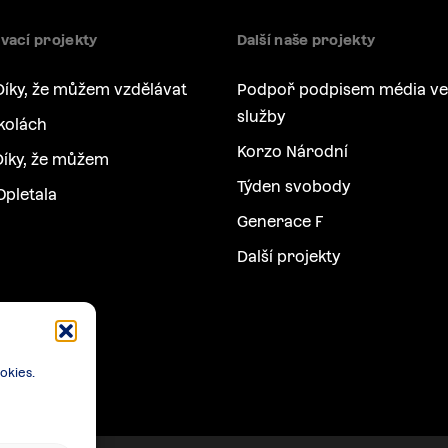
vací projekty
Další naše projekty
Díky, že můžem vzdělávat
Podpoř podpisem média ve
služby
kolách
Korzo Národní
íky, že můžem
Týden svobody
Opletala
Generace F
Další projekty
okies.