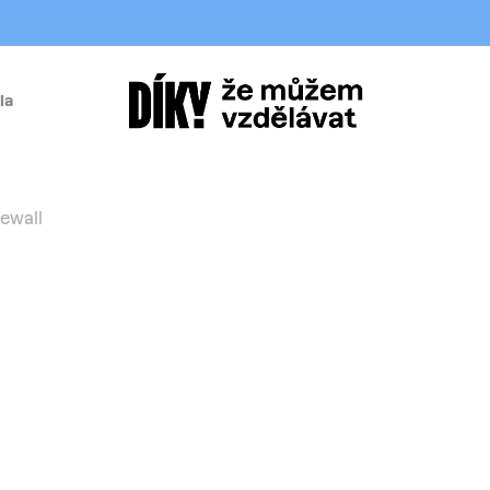
la
í
ewall