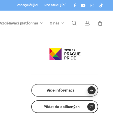
Menu
facebook
youtube
instagram
tiktok
Pro vyučující
Pro studující
search
account
Vzdělávací platforma
O nás
Více informací
Přidat do oblíbených