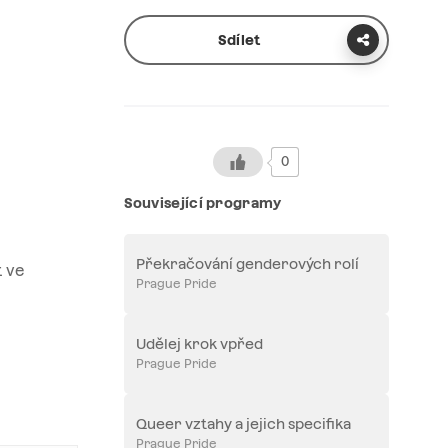
Sdílet
0
Související programy
Překračování genderových rolí
t ve
Prague Pride
Udělej krok vpřed
Prague Pride
Queer vztahy a jejich specifika
Prague Pride