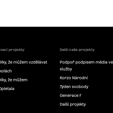
vací projekty
Další naše projekty
Díky, že můžem vzdělávat
Podpoř podpisem média ve
služby
kolách
Korzo Národní
íky, že můžem
Týden svobody
Opletala
Generace F
Další projekty