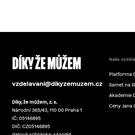
Naše vzdělá
Platforma 
vzdelavani@dikyzemuzem.cz
Samet na š
Akademie D
Díky, že můžem, z. s.
Ceny Jana 
Národní 365/43, 110 00 Praha 1
IČ: 05146895
DIČ: CZ05146895
datová schránka: s4api94