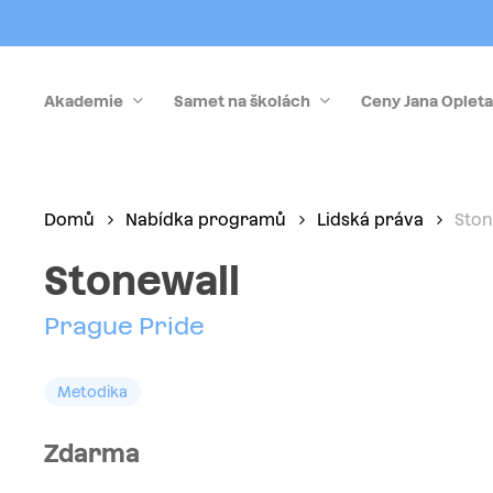
Skip
to
main
Akademie
Samet na školách
Ceny Jana Opleta
content
Stiskněte Enter pro vyhledávání nebo Esc pro zrušen
Domů
Nabídka programů
Lidská práva
Ston
Stonewall
Prague Pride
Metodika
Zdarma