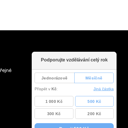
řejné