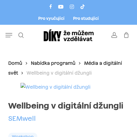
Skip
Menu
facebook
youtube
instagram
tiktok
to
Pro vyučující
Pro studující
main
content
Menu
search
account
Domů
Nabídka programů
Média a digitální
svět
Wellbeing v digitální džungli
Wellbeing v digitální džungli
SEMwell
Workshop