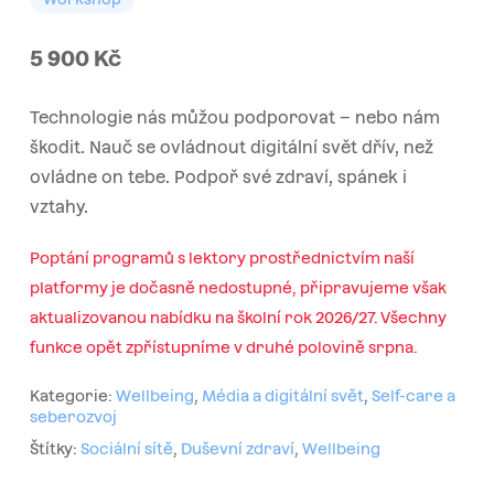
5 900
Kč
Technologie nás můžou podporovat – nebo nám
škodit. Nauč se ovládnout digitální svět dřív, než
ovládne on tebe. Podpoř své zdraví, spánek i
vztahy.
Poptání programů s lektory prostřednictvím naší
platformy je dočasně nedostupné, připravujeme však
aktualizovanou nabídku na školní rok 2026/27. Všechny
funkce opět zpřístupníme v druhé polovině srpna.
Kategorie:
Wellbeing
,
Média a digitální svět
,
Self-care a
seberozvoj
Štítky:
Sociální sítě
,
Duševní zdraví
,
Wellbeing