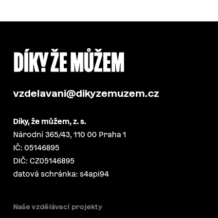
vzdelavani@dikyzemuzem.cz
Díky, že můžem, z. s.
Národní 365/43, 110 00 Praha 1
IČ: 05146895
DIČ: CZ05146895
datová schránka: s4api94
Naše vzdělávací projekty