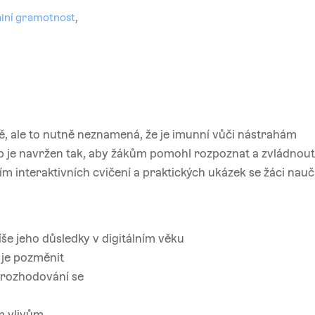
lní gramotnost
,
ě, ale to nutně neznamená, že je imunní vůči nástrahám
p je navržen tak, aby žákům pomohl rozpoznat a zvládnout
ím interaktivních cvičení a praktických ukázek se žáci naučí
íše jeho důsledky v digitálním věku
é je pozměnit
a rozhodování se
m vlivům