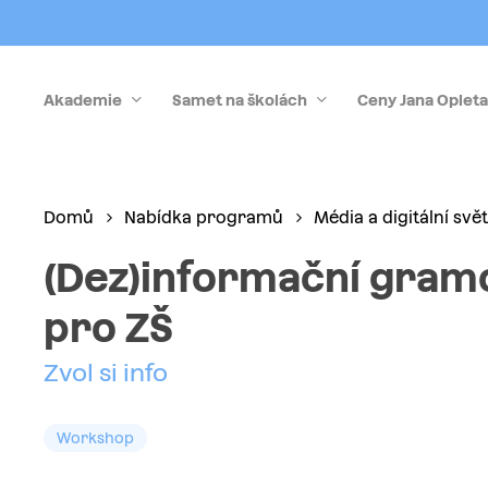
Skip
to
main
Akademie
Samet na školách
Ceny Jana Opleta
content
Stiskněte Enter pro vyhledávání nebo Esc pro zrušen
Domů
Nabídka programů
Média a digitální svět
(Dez)informační gram
pro ZŠ
Zvol si info
Workshop