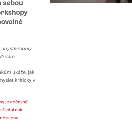
a sebou
workshopy
ibovolné
y, abyste mohly
di vám
žákům ukáže, jak
yslet kriticky v
my je dočasně
 školní rok
ině srpna.