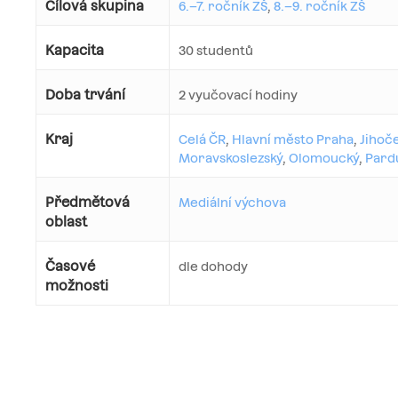
Cílová skupina
6.–7. ročník ZŠ
,
8.–9. ročník ZŠ
Kapacita
30 studentů
Doba trvání
2 vyučovací hodiny
Kraj
Celá ČR
,
Hlavní město Praha
,
Jihoč
Moravskoslezský
,
Olomoucký
,
Pard
Předmětová
Mediální výchova
oblast
Časové
dle dohody
možnosti