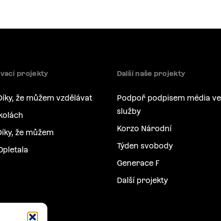
vací projekty
Další naše projekty
Díky, že můžem vzdělávat
Podpoř podpisem média ve
služby
kolách
Korzo Národní
íky, že můžem
Týden svobody
Opletala
Generace F
Další projekty