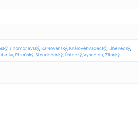
eský
,
Jihomoravský
,
Karlovarský
,
Královéhradecký
,
Liberecký
,
ubický
,
Plzeňský
,
Středočeský
,
Ústecký
,
Vysočina
,
Zlínský