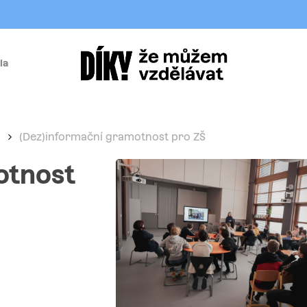
la
í
(Dez)informační gramotnost pro ZŠ
otnost