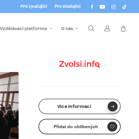
Menu
facebook
youtube
instagram
tiktok
Pro vyučující
Pro studující
search
account
Vzdělávací platforma
O nás
Více informací
Přidat do oblíbených