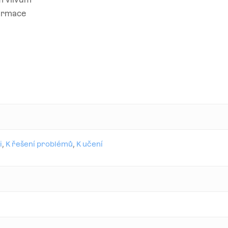
formace
i
,
K řešení problémů
,
K učení