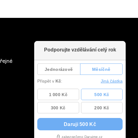
řejné