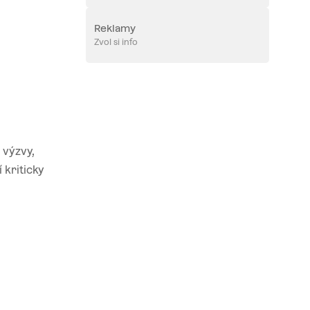
Reklamy
Zvol si info
 výzvy,
 kriticky