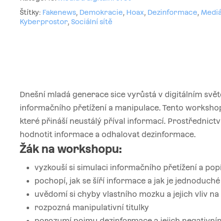
Štítky:
Fakenews
,
Demokracie
,
Hoax
,
Dezinformace
,
Mediá
Kyberprostor
,
Sociální sítě
Dnešní mladá generace sice vyrůstá v digitálním svět
informačního přetížení a manipulace. Tento worksho
které přináší neustálý příval informací. Prostřednictv
hodnotit informace a odhalovat dezinformace.
Žák na workshopu:
vyzkouší si simulaci informačního přetížení a pop
pochopí, jak se šíří informace a jak je jednoduch
uvědomí si chyby vlastního mozku a jejich vliv n
rozpozná manipulativní titulky
porozumí pojmu dezinformace a jejich negativní