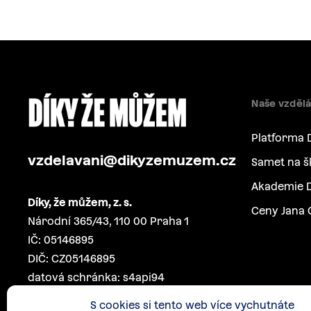
Naše vzdělá
Platforma 
vzdelavani@dikyzemuzem.cz
Samet na š
Akademie D
Díky, že můžem, z. s.
Ceny Jana 
Národní 365/43, 110 00 Praha 1
IČ: 05146895
DIČ: CZ05146895
datová schránka: s4api94
S cookies si tento web více vychutnáte