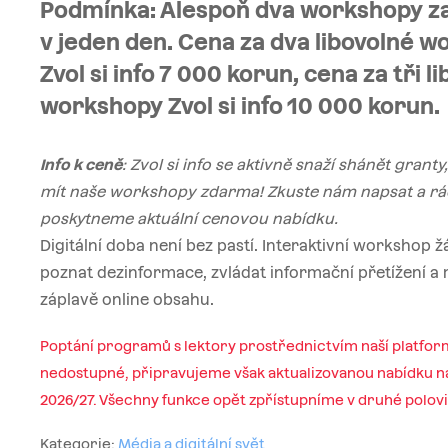
Podmínka: Alespoň dva workshopy z
v jeden den. Cena za dva libovolné 
Zvol si info 7 000 korun, cena za tři l
workshopy Zvol si info 10 000 korun.
Info k ceně
: Zvol si info se aktivně snaží shánět grant
mít naše workshopy zdarma! Zkuste nám napsat a rá
poskytneme aktuální cenovou nabídku.
Digitální doba není bez pastí. Interaktivní workshop 
poznat dezinformace, zvládat informační přetížení a m
záplavě online obsahu.
Poptání programů s lektory prostřednictvím naší platfor
nedostupné, připravujeme však aktualizovanou nabídku na
2026/27. Všechny funkce opět zpřístupníme v druhé polov
Kategorie:
Média a digitální svět