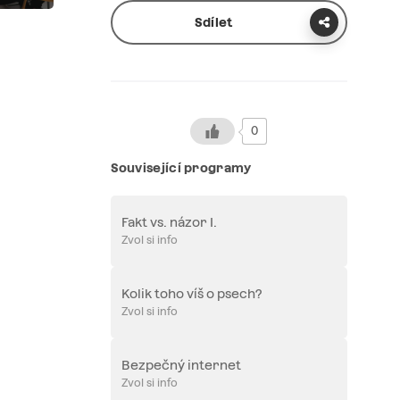
Sdílet
0
Související programy
Fakt vs. názor I.
Zvol si info
Kolik toho víš o psech?
Zvol si info
Bezpečný internet
Zvol si info