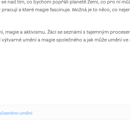
e nad tím, co bychom popřáli planetě Zemi, co pro ni m
 již pracují a které magie fascinuje. Možná je to něco, co nej
í, magie a aktivismu. Žáci se seznámí s tajemným procesem
jí výtvarné umění a magie společného a jak může umění ve 
oučasného umění