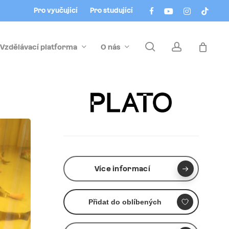
Menu
facebook
youtube
instagram
tiktok
Pro vyučující
Pro studující
search
account
Vzdělávací platforma
O nás
Více informací
Přidat do oblíbených