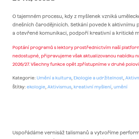
O tajemném procesu, kdy z myšlenek vzniká umělecké 
dnešních čarodějnicích. Setkání povede k aktivnímu p
a otevřené komunikaci, podpoří kreativní a kritické m
Poptání programů s lektory prostřednictvím naší platfor
nedostupné, připravujeme však aktualizovanou nabídku na
2026/27. Všechny funkce opět zpřístupníme v druhé polov
Kategorie:
Umění a kultura
,
Ekologie a udržitelnost
,
Aktivn
Štítky:
ekologie
,
Aktivismus
,
kreativní myšlení
,
umění
Uspořádáme vernisáž talismanů a vytvoříme performa