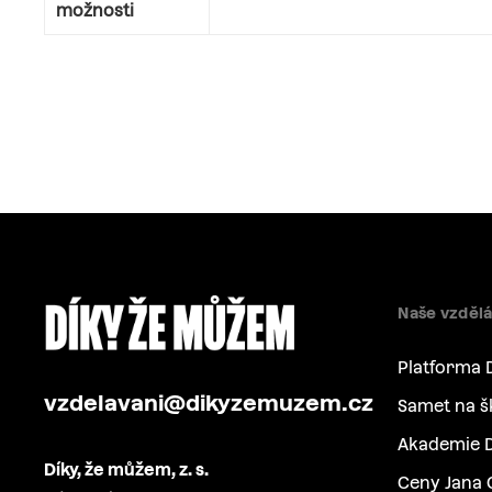
možnosti
Naše vzdělá
Platforma 
vzdelavani@dikyzemuzem.cz
Samet na š
Akademie D
Díky, že můžem, z. s.
Ceny Jana 