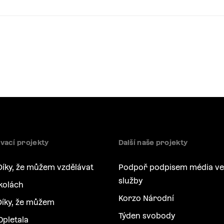
vací projekty
Další naše projekty
Díky, že můžem vzdělávat
Podpoř podpisem média ve
služby
kolách
Korzo Národní
íky, že můžem
Týden svobody
Opletala