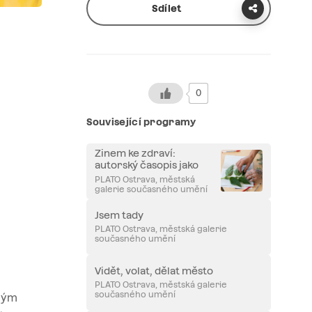
Sdílet
0
Související programy
Zinem ke zdraví:
autorský časopis jako
duševní hygiena
PLATO Ostrava, městská
galerie současného umění
Jsem tady
PLATO Ostrava, městská galerie
současného umění
Vidět, volat, dělat město
PLATO Ostrava, městská galerie
současného umění
iným