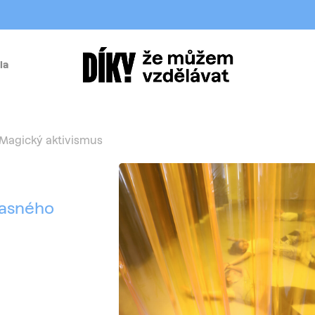
la
í
Magický aktivismus
časného