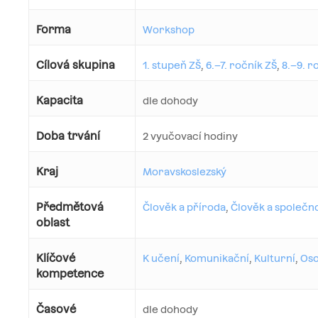
Forma
Workshop
Cílová skupina
1. stupeň ZŠ
,
6.–7. ročník ZŠ
,
8.–9. r
Kapacita
dle dohody
Doba trvání
2 vyučovací hodiny
Kraj
Moravskoslezský
Předmětová
Člověk a příroda
,
Člověk a společn
oblast
Klíčové
K učení
,
Komunikační
,
Kulturní
,
Oso
kompetence
Časové
dle dohody