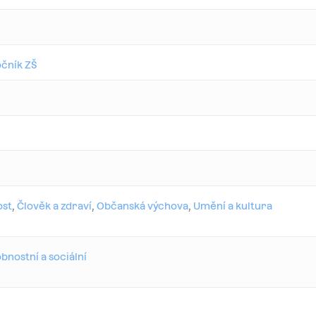
očník ZŠ
ost
,
Člověk a zdraví
,
Občanská výchova
,
Umění a kultura
bnostní a sociální