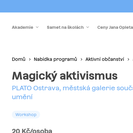
Skip
to
main
Akademie
Samet na školách
Ceny Jana Opleta
content
Stiskněte Enter pro vyhledávání nebo Esc pro zrušen
Domů
Nabídka programů
Aktivní občanství
Magický aktivismus
PLATO Ostrava, městská galerie sou
umění
Workshop
20 Kč/osoba