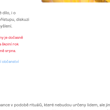
dílo, i o
řístupu, diskuzi
yšlení.
my je dočasně
 školní rok
ině srpna.
í občanství
nce v podobě rituálů, které nebudou určeny lidem, ale j