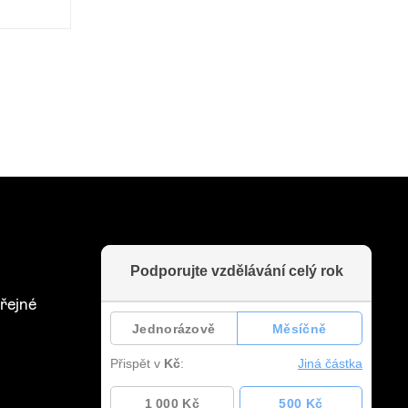
řejné