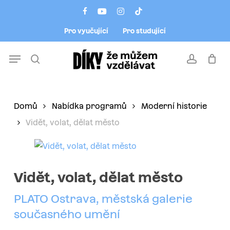
Skip
Menu
facebook
youtube
instagram
tiktok
to
Pro vyučující
Pro studující
main
content
Menu
search
account
Domů
Nabídka programů
Moderní historie
Vidět, volat, dělat město
Vidět, volat, dělat město
PLATO Ostrava, městská galerie
současného umění