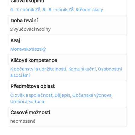
Cílová skupina
6.–7. ročník ZŠ
,
8.–9. ročník ZŠ
,
Střední školy
Doba trvání
2 vyučovací hodiny
Kraj
Moravskoslezský
Klíčové kompetence
K občanství a udržitelnosti
,
Komunikační
,
Osobnostní
a sociální
Předmětová oblast
Člověk a společnost
,
Dějepis
,
Občanská výchova
,
Umění a kultura
Časové možnosti
neomezeně