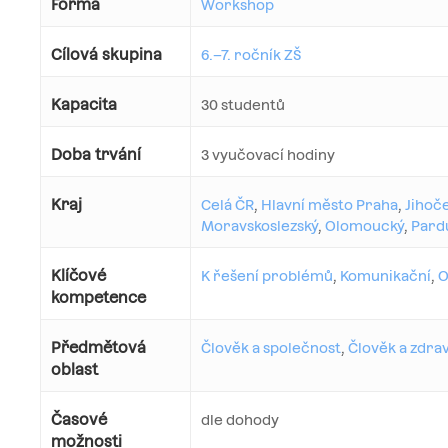
Forma
Workshop
Cílová skupina
6.–7. ročník ZŠ
Kapacita
30 studentů
Doba trvání
3 vyučovací hodiny
Kraj
Celá ČR
,
Hlavní město Praha
,
Jihoč
Moravskoslezský
,
Olomoucký
,
Pard
Klíčové
K řešení problémů
,
Komunikační
,
O
kompetence
Předmětová
Člověk a společnost
,
Člověk a zdrav
oblast
Časové
dle dohody
možnosti