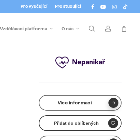
Menu
facebook
youtube
instagram
tiktok
Pro vyučující
Pro studující
search
account
Vzdělávací platforma
O nás
Více informací
Přidat do oblíbených