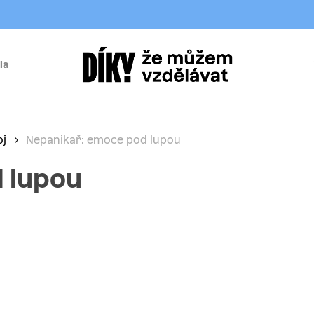
la
í
oj
Nepanikař: emoce pod lupou
 lupou