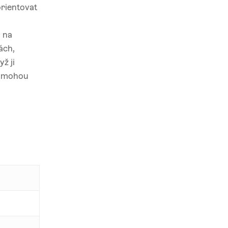
orientovat
ů na
ách,
ž ji
ji mohou