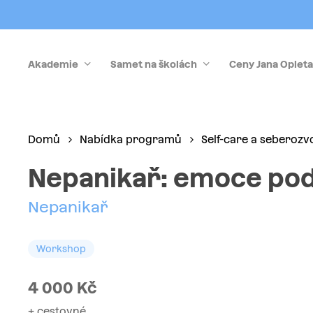
Skip
to
main
Akademie
Samet na školách
Ceny Jana Opleta
content
Stiskněte Enter pro vyhledávání nebo Esc pro zrušen
Domů
Nabídka programů
Self-care a seberozv
Nepanikař: emoce pod
Nepanikař
Workshop
4 000
Kč
+ cestovné