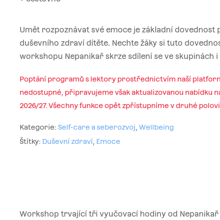
Umět rozpoznávat své emoce je základní dovednost 
duševního zdraví dítěte. Nechte žáky si tuto dovednos
workshopu Nepanikař skrze sdílení se ve skupinách i i
Poptání programů s lektory prostřednictvím naší platfor
nedostupné, připravujeme však aktualizovanou nabídku na
2026/27. Všechny funkce opět zpřístupníme v druhé polov
Kategorie:
Self-care a seberozvoj
,
Wellbeing
Štítky:
Duševní zdraví
,
Emoce
Workshop trvající tři vyučovací hodiny od Nepanikař p