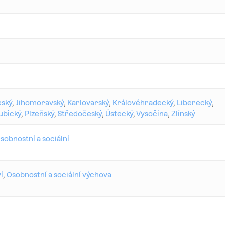
eský
,
Jihomoravský
,
Karlovarský
,
Královéhradecký
,
Liberecký
,
ubický
,
Plzeňský
,
Středočeský
,
Ústecký
,
Vysočina
,
Zlínský
sobnostní a sociální
í
,
Osobnostní a sociální výchova