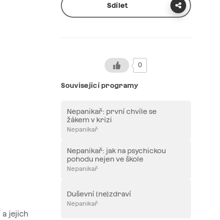
Sdílet
0
Související programy
Nepanikař: první chvíle se
žákem v krizi
Nepanikař
Nepanikař: jak na psychickou
pohodu nejen ve škole
Nepanikař
Duševní (ne)zdraví
Nepanikař
a jejich