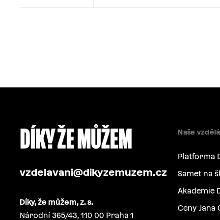
Naše vzdělá
Platforma 
vzdelavani@dikyzemuzem.cz
Samet na š
Akademie D
Díky, že můžem, z. s.
Ceny Jana 
Národní 365/43, 110 00 Praha 1