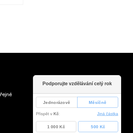
řejné