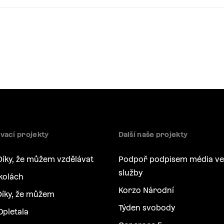
vací projekty
Další naše projekty
Díky, že můžem vzdělávat
Podpoř podpisem média ve
služby
kolách
Korzo Národní
íky, že můžem
Týden svobody
Opletala