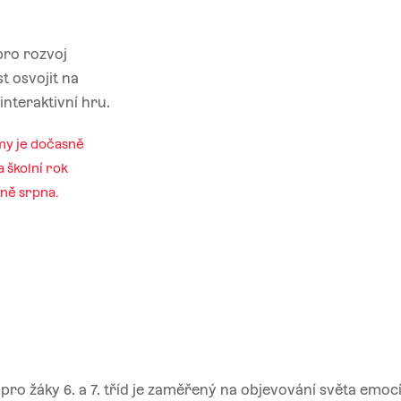
pro rozvoj
t osvojit na
nteraktivní hru.
my je dočasně
 školní rok
ině srpna.
ro žáky 6. a 7. tříd je zaměřený na objevování světa emocí 