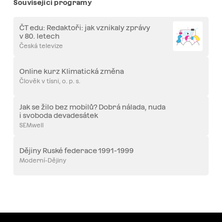
Související programy
ČT edu: Redaktoři: jak vznikaly zprávy
v 80. letech
Česká televize
Online kurz Klimatická změna
Člověk v tísni, o. p. s.
Jak se žilo bez mobilů? Dobrá nálada, nuda
i svoboda devadesátek
SEMwell
Dějiny Ruské federace 1991-1999
Moderní-Dějiny