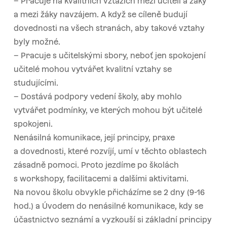
– Pracuje na kvalitních vztazích mezi učiteli a žáky
a mezi žáky navzájem. A když se cíleně budují
dovednosti na všech stranách, aby takové vztahy
byly možné.
– Pracuje s učitelskými sbory, neboť jen spokojení
učitelé mohou vytvářet kvalitní vztahy se
studujícími.
– Dostává podpory vedení školy, aby mohlo
vytvářet podmínky, ve kterých mohou být učitelé
spokojeni.
Nenásilná komunikace, její principy, praxe
a dovednosti, které rozvíjí, umí v těchto oblastech
zásadně pomoci. Proto jezdíme po školách
s workshopy, facilitacemi a dalšími aktivitami.
Na novou školu obvykle přicházíme se 2 dny (9-16
hod.) a Úvodem do nenásilné komunikace, kdy se
účastnictvo seznámí a vyzkouší si základní principy