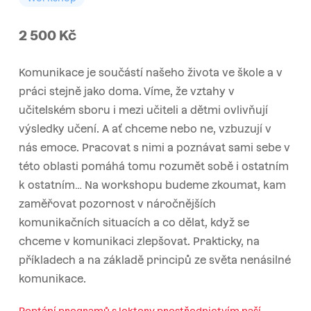
2 500
Kč
Komunikace je součástí našeho života ve škole a v
práci stejně jako doma. Víme, že vztahy v
učitelském sboru i mezi učiteli a dětmi ovlivňují
výsledky učení. A ať chceme nebo ne, vzbuzují v
nás emoce. Pracovat s nimi a poznávat sami sebe v
této oblasti pomáhá tomu rozumět sobě i ostatním
k ostatním… Na workshopu budeme zkoumat, kam
zaměřovat pozornost v náročnějších
komunikačních situacích a co dělat, když se
chceme v komunikaci zlepšovat. Prakticky, na
příkladech a na základě principů ze světa nenásilné
komunikace.
Poptání programů s lektory prostřednictvím naší