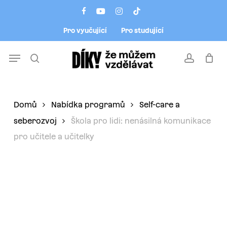
Skip
Menu
facebook
youtube
instagram
tiktok
to
Pro vyučující
Pro studující
main
content
Menu
search
account
Domů
Nabídka programů
Self-care a
seberozvoj
Škola pro lidi: nenásilná komunikace
pro učitele a učitelky