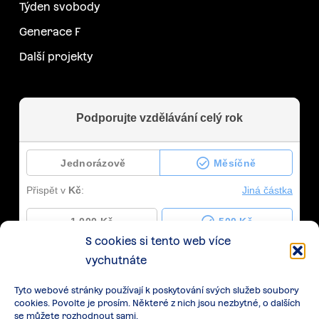
Týden svobody
Generace F
Další projekty
S cookies si tento web více
vychutnáte
Tyto webové stránky používají k poskytování svých služeb soubory
cookies. Povolte je prosím. Některé z nich jsou nezbytné, o dalších
se můžete rozhodnout sami.