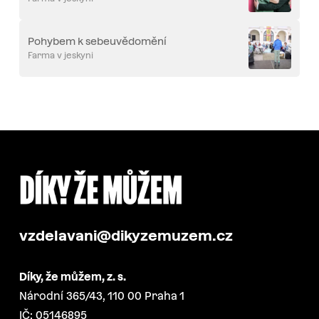
Pohybem k sebeuvědomění
Farma v jeskyni
vzdelavani@dikyzemuzem.cz
Díky, že můžem, z. s.
Národní 365/43, 110 00 Praha 1
IČ: 05146895