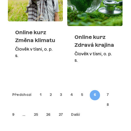
Online kurz
Online kurz
Změna klimatu
Zdravá krajina
Člověk v tísni, o. p.
Člověk v tísni, o. p.
s.
s.
Předchozí
1
2
3
4
5
6
7
8
9
…
25
26
27
Další