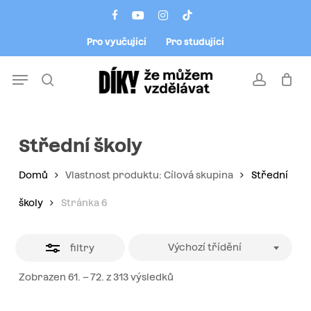
Skip
Menu
facebook
youtube
instagram
tiktok
to
Close
Pro vyučující
Pro studující
main
Filters
content
Menu
search
account
Střední školy
Domů
Vlastnost produktu: Cílová skupina
Střední
školy
Stránka 6
Výchozí třídění
filtry
Zobrazen 61. – 72. z 313 výsledků