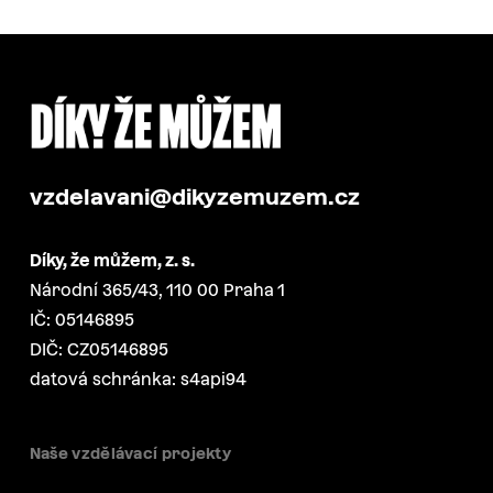
vzdelavani@dikyzemuzem.cz
Díky, že můžem, z. s.
Národní 365/43, 110 00 Praha 1
IČ: 05146895
DIČ: CZ05146895
datová schránka: s4api94
Naše vzdělávací projekty