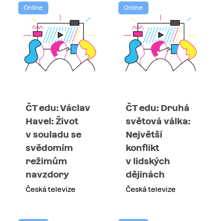
Online
Online
ČT edu: Václav
ČT edu: Druhá
Havel: Život
světová válka:
v souladu se
Největší
svědomím
konflikt
režimům
v lidských
navzdory
dějinách
Česká televize
Česká televize