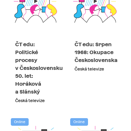
ČT edu:
ČT edu: Srpen
Politické
1968: Okupace
procesy
Československa
v Československu
Česká televize
50. let:
Horáková
a Slánský
Česká televize
Online
Online