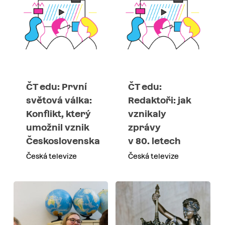
ČT edu: První
ČT edu:
světová válka:
Redaktoři: jak
Konflikt, který
vznikaly
umožnil vznik
zprávy
Československa
v 80. letech
Česká televize
Česká televize