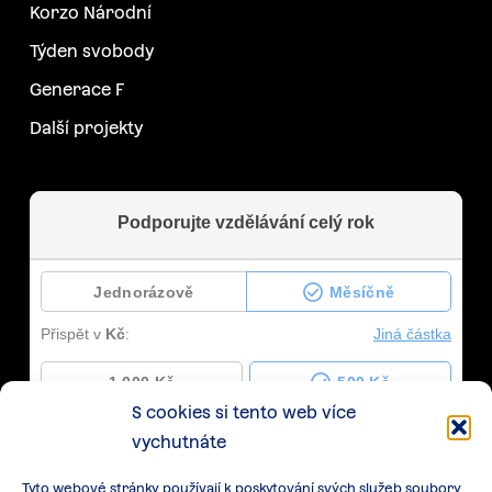
Korzo Národní
Týden svobody
Generace F
Další projekty
S cookies si tento web více
vychutnáte
Tyto webové stránky používají k poskytování svých služeb soubory