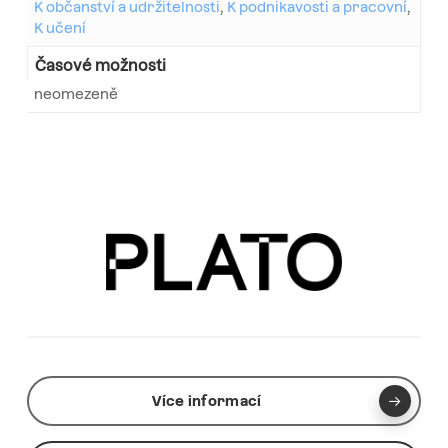
K občanství a udržitelnosti
,
K podnikavosti a pracovní
,
K učení
Časové možnosti
neomezeně
Více informací