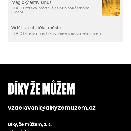
Magický aktivismus
PLATO Ostrava, městská galerie současného
umění
Vidět, volat, dělat město
PLATO Ostrava, městská galerie současného umění
vzdelavani@dikyzemuzem.cz
Díky, že můžem, z. s.