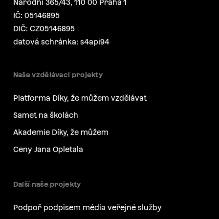
Národní 365/43, 110 00 Praha 1
IČ: 05146895
DIČ: CZ05146895
datová schránka: s4api94
Naše vzdělávací projekty
Platforma Díky, že můžem vzdělávat
Samet na školách
Akademie Díky, že můžem
Ceny Jana Opletala
Další naše projekty
Podpoř podpisem média veřejné služby